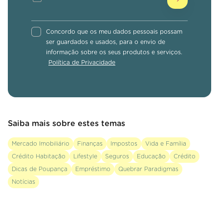
Concordo que os meu dados pessoais possam
ser guardados e usados, para o envio de
informação sobre os seus produtos e serviços.
Política de Privacidade
Saiba mais sobre estes temas
Mercado Imobiliário
Finanças
Impostos
Vida e Família
Crédito Habitação
Lifestyle
Seguros
Educação
Crédito
Dicas de Poupança
Empréstimo
Quebrar Paradigmas
Notícias