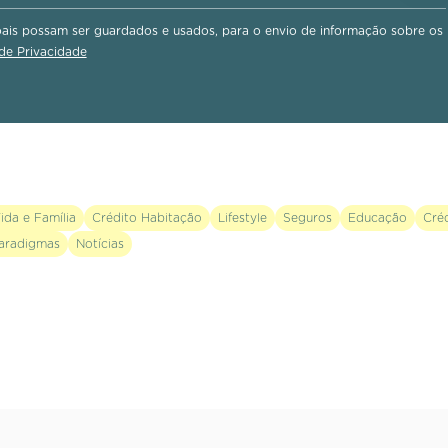
is possam ser guardados e usados, para o envio de informação sobre os
 de Privacidade
ida e Família
Crédito Habitação
Lifestyle
Seguros
Educação
Cré
aradigmas
Notícias