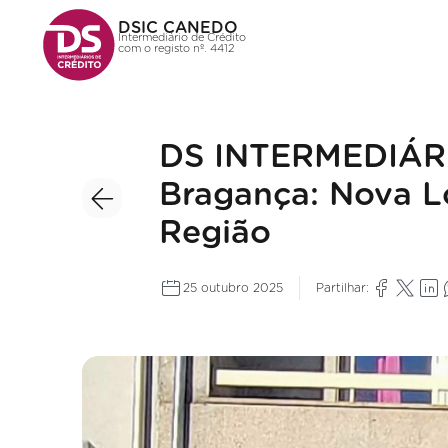
DSIC CANEDO
Intermediário de Crédito
com o registo nº. 4412
DS INTERMEDIÁR
Bragança: Nova Lo
Região
25 outubro 2025
Partilhar: