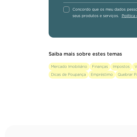
Concordo que os meu dados pessoa
seus produtos e serviços.
Política
Saiba mais sobre estes temas
Mercado Imobiliário
Finanças
Impostos
V
Dicas de Poupança
Empréstimo
Quebrar P