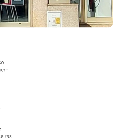
ço
quem
a
,
e
eiras