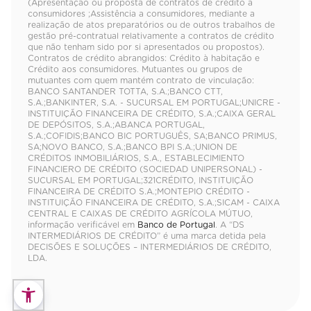
(Apresentação ou proposta de contratos de crédito a
consumidores ;Assistência a consumidores, mediante a
realização de atos preparatórios ou de outros trabalhos de
gestão pré-contratual relativamente a contratos de crédito
que não tenham sido por si apresentados ou propostos).
Contratos de crédito abrangidos: Crédito à habitação e
Crédito aos consumidores. Mutuantes ou grupos de
mutuantes com quem mantém contrato de vinculação:
BANCO SANTANDER TOTTA, S.A.;BANCO CTT,
S.A.;BANKINTER, S.A. - SUCURSAL EM PORTUGAL;UNICRE -
INSTITUIÇÃO FINANCEIRA DE CRÉDITO, S.A.;CAIXA GERAL
DE DEPÓSITOS, S.A.;ABANCA PORTUGAL,
S.A.;COFIDIS;BANCO BIC PORTUGUÊS, SA;BANCO PRIMUS,
SA;NOVO BANCO, S.A.;BANCO BPI S.A.;UNION DE
CRÉDITOS INMOBILIÁRIOS, S.A., ESTABLECIMIENTO
FINANCIERO DE CRÉDITO (SOCIEDAD UNIPERSONAL) -
SUCURSAL EM PORTUGAL;321CRÉDITO, INSTITUIÇÃO
FINANCEIRA DE CRÉDITO S.A.;MONTEPIO CRÉDITO -
INSTITUIÇÃO FINANCEIRA DE CRÉDITO, S.A.;SICAM - CAIXA
CENTRAL E CAIXAS DE CRÉDITO AGRÍCOLA MÚTUO,
informação verificável em
Banco de Portugal
. A “DS
INTERMEDIÁRIOS DE CRÉDITO” é uma marca detida pela
DECISÕES E SOLUÇÕES – INTERMEDIÁRIOS DE CRÉDITO,
LDA.