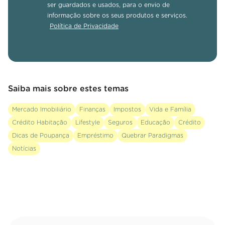
ser guardados e usados, para o envio de
informação sobre os seus produtos e serviços.
Política de Privacidade
Saiba mais sobre estes temas
Mercado Imobiliário
Finanças
Impostos
Vida e Família
Crédito Habitação
Lifestyle
Seguros
Educação
Crédito
Dicas de Poupança
Empréstimo
Quebrar Paradigmas
Notícias