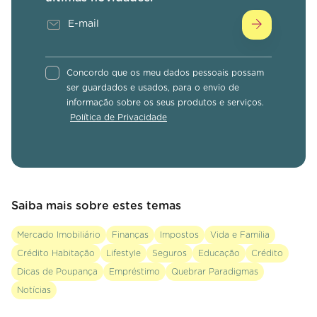
Concordo que os meu dados pessoais possam
ser guardados e usados, para o envio de
informação sobre os seus produtos e serviços.
Política de Privacidade
Saiba mais sobre estes temas
Mercado Imobiliário
Finanças
Impostos
Vida e Família
Crédito Habitação
Lifestyle
Seguros
Educação
Crédito
Dicas de Poupança
Empréstimo
Quebrar Paradigmas
Notícias