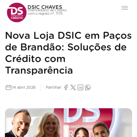
DSIC CHAVES
Intermediário de Crédito
com o registo nº. 7175
Nova Loja DSIC em Paços
de Brandão: Soluções de
Crédito com
Transparência
14 abril 2026
Partilhar: