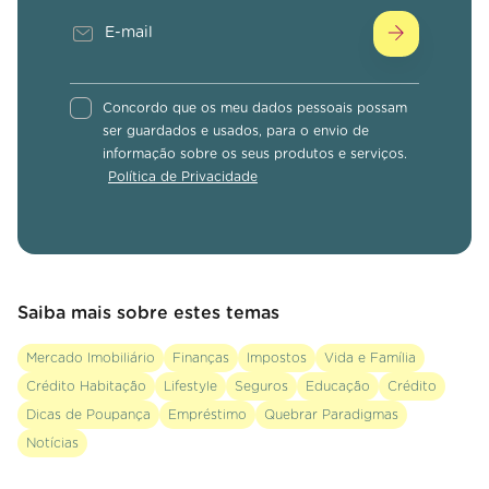
Concordo que os meu dados pessoais possam
ser guardados e usados, para o envio de
informação sobre os seus produtos e serviços.
Política de Privacidade
Saiba mais sobre estes temas
Mercado Imobiliário
Finanças
Impostos
Vida e Família
Crédito Habitação
Lifestyle
Seguros
Educação
Crédito
Dicas de Poupança
Empréstimo
Quebrar Paradigmas
Notícias