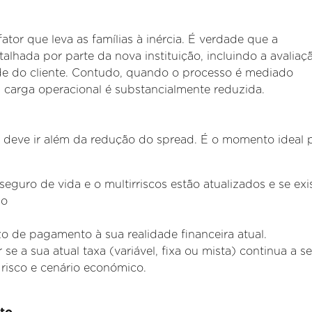
fator que leva as famílias à inércia. É verdade que a
etalhada por parte
da nova instituição, incluindo a avaliaç
dade do cliente. Contudo, quando o processo é mediado
ta carga operacional é substancialmente reduzida.
o deve ir além da redução do spread. É o momento ideal p
seguro de vida e o multirriscos estão atualizados e se ex
no
zo de pagamento à sua realidade financeira atual.
 se a sua atual taxa (variável, fixa ou mista) continua a se
risco e cenário
económico.