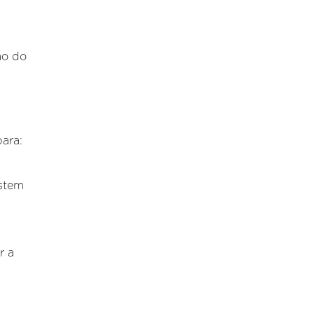
ão do
ara:
istem
r a