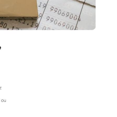
e
z
 ou