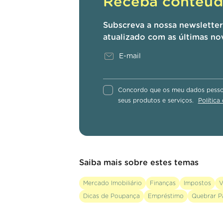
Receba conteúdo
Subscreva a nossa newslette
atualizado com as últimas no
Concordo que os meu dados pessoa
seus produtos e serviços.
Política
Saiba mais sobre estes temas
Mercado Imobiliário
Finanças
Impostos
V
Dicas de Poupança
Empréstimo
Quebrar P