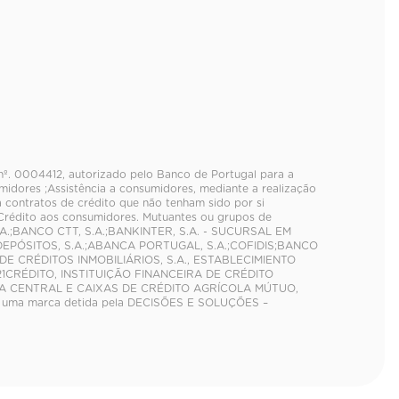
o nº. 0004412, autorizado pelo Banco de Portugal para a
idores ;Assistência a consumidores, mediante a realização
a contratos de crédito que não tenham sido por si
 Crédito aos consumidores. Mutuantes ou grupos de
A.;BANCO CTT, S.A.;BANKINTER, S.A. - SUCURSAL EM
DEPÓSITOS, S.A.;ABANCA PORTUGAL, S.A.;COFIDIS;BANCO
DE CRÉDITOS INMOBILIÁRIOS, S.A., ESTABLECIMIENTO
CRÉDITO, INSTITUIÇÃO FINANCEIRA DE CRÉDITO
AIXA CENTRAL E CAIXAS DE CRÉDITO AGRÍCOLA MÚTUO,
 uma marca detida pela DECISÕES E SOLUÇÕES –