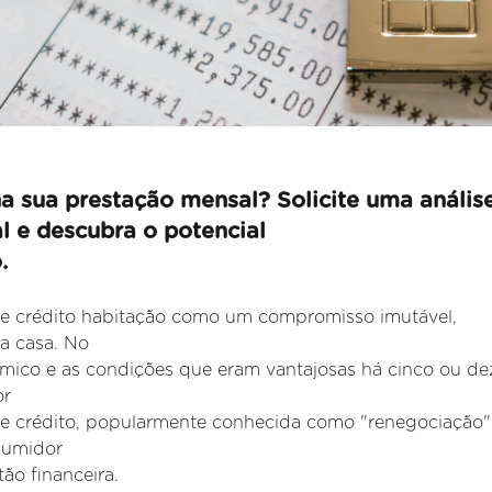
a sua prestação mensal? Solicite uma anális
al e descubra o potencial
.
 de crédito habitação como um compromisso imutável,
a casa. No
âmico e as condições que eram vantajosas há cinco ou de
or
 de crédito, popularmente conhecida como "renegociação"
nsumidor
ão financeira.