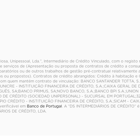
riosa, Unipessoal, Lda.”, Intermediário de Crédito Vinculado, com o regist
e serviços de (Apresentação ou proposta de contratos de crédito a consum
paratórios ou de outros trabalhos de gestão pré-contratual relativamente 
s ou propostos). Contratos de crédito abrangidos: Crédito à habitação e
com quem mantém contrato de vinculação: BANCO SANTANDER TOTTA, S.
NICRE - INSTITUIÇÃO FINANCEIRA DE CRÉDITO, S.A.;CAIXA GERAL DE 
UÊS, SA;BANCO PRIMUS, SA;NOVO BANCO, S.A.;BANCO BPI S.A.;UNION 
O DE CRÉDITO (SOCIEDAD UNIPERSONAL) - SUCURSAL EM PORTUGAL;321
PIO CRÉDITO - INSTITUIÇÃO FINANCEIRA DE CRÉDITO, S.A.;SICAM - C
verificável em
Banco de Portugal
. A “DS INTERMEDIÁRIOS DE CRÉDITO” é
RIOS DE CRÉDITO, LDA.