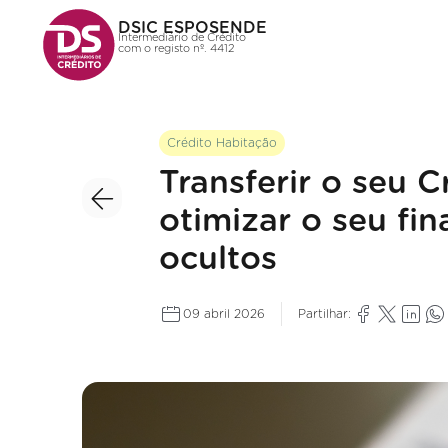
DSIC ESPOSENDE
Intermediário de Crédito
com o registo nº. 4412
Crédito Habitação
Transferir o seu 
otimizar o seu fi
ocultos
09 abril 2026
Partilhar: