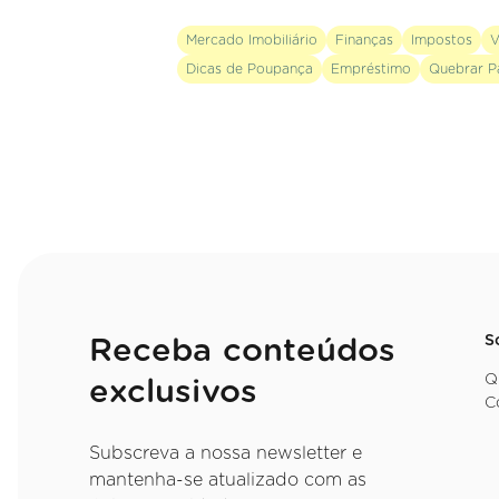
Mercado Imobiliário
Finanças
Impostos
V
Dicas de Poupança
Empréstimo
Quebrar P
S
Receba conteúdos
Q
exclusivos
C
Subscreva a nossa newsletter e
mantenha-se atualizado com as