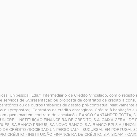
riosa, Unipessoal, Lda.”, Intermediário de Crédito Vinculado, com o regist
e serviços de (Apresentação ou proposta de contratos de crédito a consum
paratórios ou de outros trabalhos de gestão pré-contratual relativamente 
s ou propostos). Contratos de crédito abrangidos: Crédito à habitação e
com quem mantém contrato de vinculação: BANCO SANTANDER TOTTA, S.
NICRE - INSTITUIÇÃO FINANCEIRA DE CRÉDITO, S.A.;CAIXA GERAL DE 
UÊS, SA;BANCO PRIMUS, SA;NOVO BANCO, S.A.;BANCO BPI S.A.;UNION 
O DE CRÉDITO (SOCIEDAD UNIPERSONAL) - SUCURSAL EM PORTUGAL;321
PIO CRÉDITO - INSTITUIÇÃO FINANCEIRA DE CRÉDITO, S.A.;SICAM - C