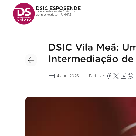
DSIC ESPOSENDE
Intermediário de Crédito
com o registo nº. 4412
DSIC Vila Meã: U
Intermediação de 
14 abril 2026
Partilhar: