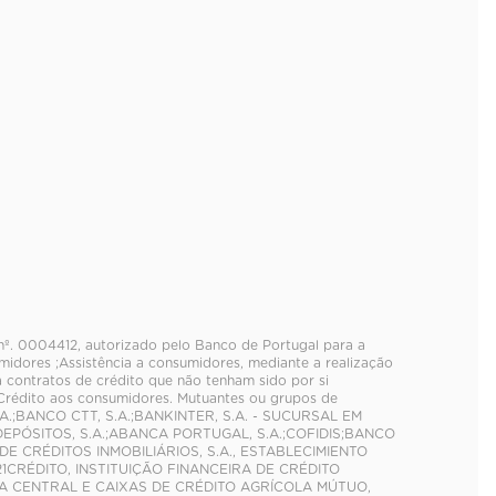
o nº. 0004412, autorizado pelo Banco de Portugal para a
idores ;Assistência a consumidores, mediante a realização
a contratos de crédito que não tenham sido por si
 Crédito aos consumidores. Mutuantes ou grupos de
A.;BANCO CTT, S.A.;BANKINTER, S.A. - SUCURSAL EM
DEPÓSITOS, S.A.;ABANCA PORTUGAL, S.A.;COFIDIS;BANCO
DE CRÉDITOS INMOBILIÁRIOS, S.A., ESTABLECIMIENTO
CRÉDITO, INSTITUIÇÃO FINANCEIRA DE CRÉDITO
AIXA CENTRAL E CAIXAS DE CRÉDITO AGRÍCOLA MÚTUO,