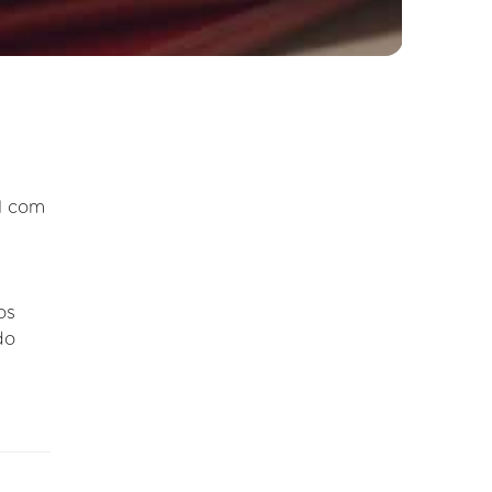
l com
os
do