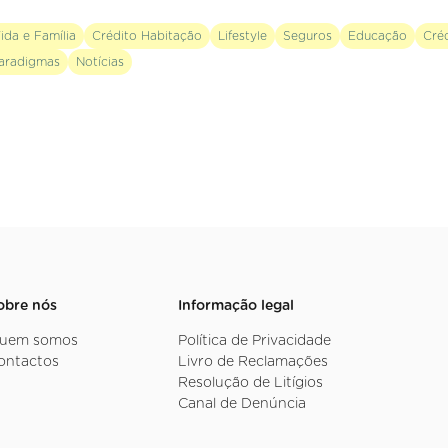
ida e Família
Crédito Habitação
Lifestyle
Seguros
Educação
Cré
aradigmas
Notícias
obre nós
Informação legal
uem somos
Política de Privacidade
ontactos
Livro de Reclamações
Resolução de Litígios
Canal de Denúncia