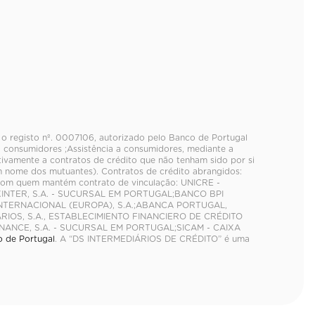
 o registo nº. 0007106, autorizado pelo Banco de Portugal
 consumidores ;Assistência a consumidores, mediante a
ativamente a contratos de crédito que não tenham sido por si
 nome dos mutuantes). Contratos de crédito abrangidos:
 com quem mantém contrato de vinculação: UNICRE -
NKINTER, S.A. - SUCURSAL EM PORTUGAL;BANCO BPI
 INTERNACIONAL (EUROPA), S.A.;ABANCA PORTUGAL,
RIOS, S.A., ESTABLECIMIENTO FINANCIERO DE CRÉDITO
ANCE, S.A. - SUCURSAL EM PORTUGAL;SICAM - CAIXA
 de Portugal
. A “DS INTERMEDIÁRIOS DE CRÉDITO” é uma