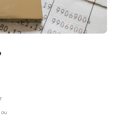
e
z
 ou