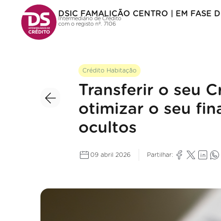
DSIC FAMALICÃO CENTRO | EM FASE 
Intermediário de Crédito
com o registo nº. 7106
Crédito Habitação
Transferir o seu 
otimizar o seu fi
ocultos
09 abril 2026
Partilhar: