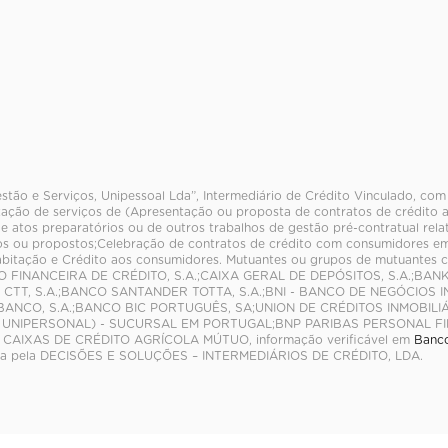
stão e Serviços, Unipessoal Lda”, Intermediário de Crédito Vinculado, com
tação de serviços de (Apresentação ou proposta de contratos de crédito a
de atos preparatórios ou de outros trabalhos de gestão pré-contratual rel
s ou propostos;Celebração de contratos de crédito com consumidores em
abitação e Crédito aos consumidores. Mutuantes ou grupos de mutuantes
O FINANCEIRA DE CRÉDITO, S.A.;CAIXA GERAL DE DEPÓSITOS, S.A.;BA
 CTT, S.A.;BANCO SANTANDER TOTTA, S.A.;BNI - BANCO DE NEGÓCIOS
BANCO, S.A.;BANCO BIC PORTUGUÊS, SA;UNION DE CRÉDITOS INMOBILIÁ
 UNIPERSONAL) - SUCURSAL EM PORTUGAL;BNP PARIBAS PERSONAL FIN
CAIXAS DE CRÉDITO AGRÍCOLA MÚTUO, informação verificável em
Banco
da pela DECISÕES E SOLUÇÕES – INTERMEDIÁRIOS DE CRÉDITO, LDA.