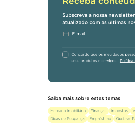
Receba conteúdo
Subscreva a nossa newslette
atualizado com as últimas no
Concordo que os meu dados pessoa
seus produtos e serviços.
Política
Saiba mais sobre estes temas
Mercado Imobiliário
Finanças
Impostos
V
Dicas de Poupança
Empréstimo
Quebrar P