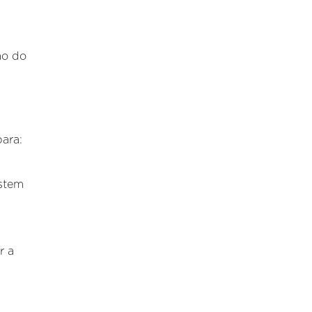
ão do
ara:
istem
r a