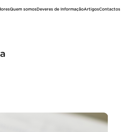
dores
Quem somos
Deveres de Informação
Artigos
Contactos
ra