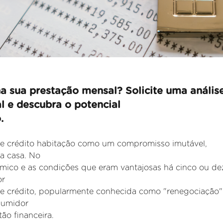
a sua prestação mensal? Solicite uma anális
al e descubra o potencial
.
 de crédito habitação como um compromisso imutável,
a casa. No
âmico e as condições que eram vantajosas há cinco ou de
or
 de crédito, popularmente conhecida como "renegociação"
nsumidor
ão financeira.