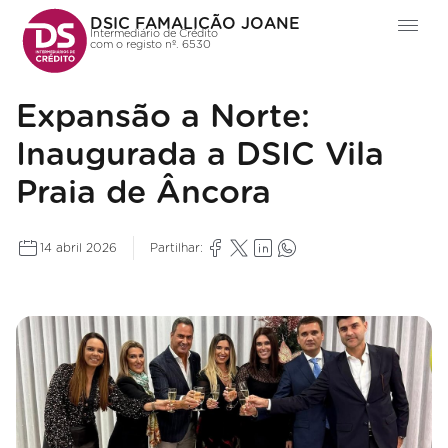
DSIC FAMALICÃO JOANE
Intermediário de Crédito
com o registo nº. 6530
Expansão a Norte:
Inaugurada a DSIC Vila
Praia de Âncora
14 abril 2026
Partilhar: