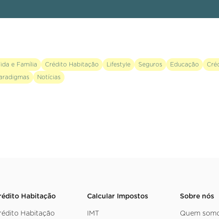
ida e Família
Crédito Habitação
Lifestyle
Seguros
Educação
Cré
aradigmas
Notícias
rédito Habitação
Calcular Impostos
Sobre nós
rédito Habitação
IMT
Quem som