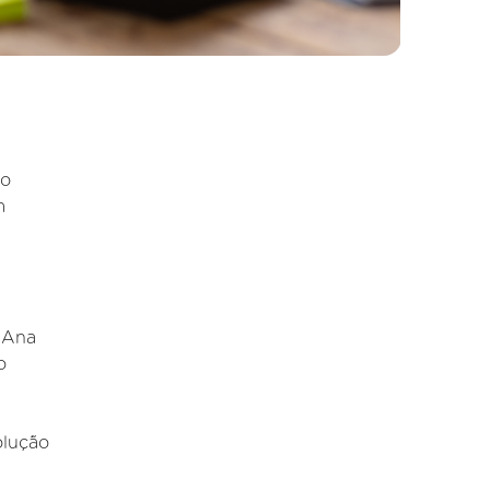
no
m
e Ana
o
olução