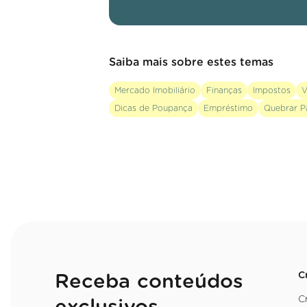
Saiba mais sobre estes temas
Mercado Imobiliário
Finanças
Impostos
V
Dicas de Poupança
Empréstimo
Quebrar P
C
Receba conteúdos
C