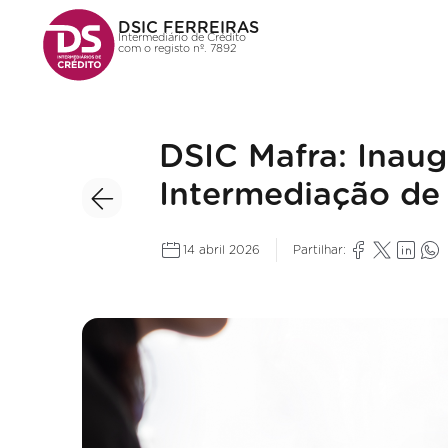
DSIC FERREIRAS
Intermediário de Crédito
com o registo nº. 7892
DSIC Mafra: Inau
Intermediação de
14 abril 2026
Partilhar: