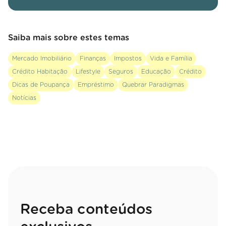
Saiba mais sobre estes temas
Mercado Imobiliário
Finanças
Impostos
Vida e Família
Crédito Habitação
Lifestyle
Seguros
Educação
Crédito
Dicas de Poupança
Empréstimo
Quebrar Paradigmas
Notícias
Receba conteúdos