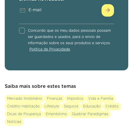
Concordo que os meu dados pessoais possam
ser guardados e usados, para o envio de
informação sobre os seus produtos e serviços.
Política de Privacidade
Saiba mais sobre estes temas
Mercado Imobiliário
Finanças
Impostos
Vida e Família
Crédito Habitação
Lifestyle
Seguros
Educação
Crédito
Dicas de Poupança
Empréstimo
Quebrar Paradigmas
Notícias