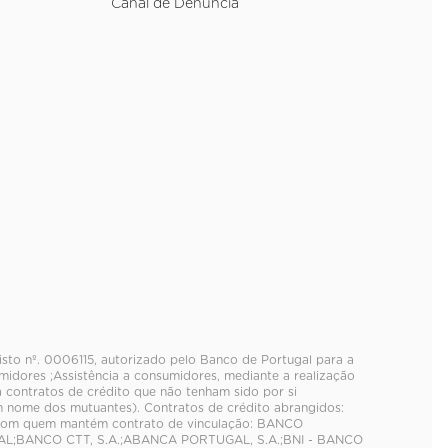
Canal de Denúncia
gisto nº. 0006115, autorizado pelo Banco de Portugal para a
idores ;Assistência a consumidores, mediante a realização
a contratos de crédito que não tenham sido por si
 nome dos mutuantes). Contratos de crédito abrangidos:
s com quem mantém contrato de vinculação: BANCO
AL;BANCO CTT, S.A.;ABANCA PORTUGAL, S.A.;BNI - BANCO