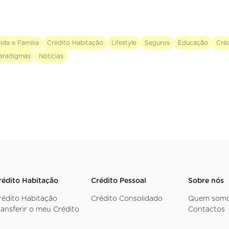
ida e Família
Crédito Habitação
Lifestyle
Seguros
Educação
Cré
aradigmas
Notícias
rédito Habitação
Crédito Pessoal
Sobre nós
rédito Habitação
Crédito Consolidado
Quem som
ransferir o meu Crédito
Contactos