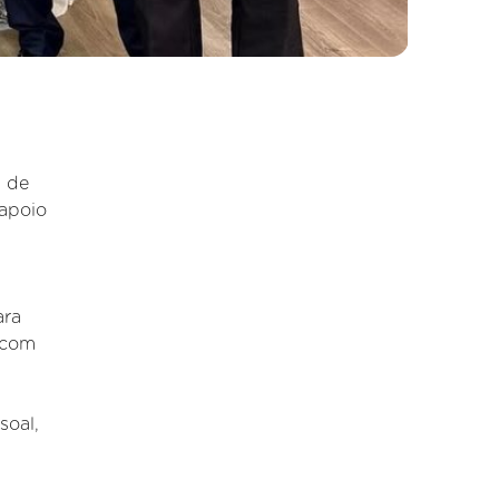
a de
 apoio
ara
 com
soal,