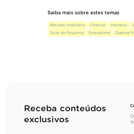
Saiba mais sobre estes temas
Mercado Imobiliário
Finanças
Impostos
V
Dicas de Poupança
Empréstimo
Quebrar P
C
Receba conteúdos
C
exclusivos
T