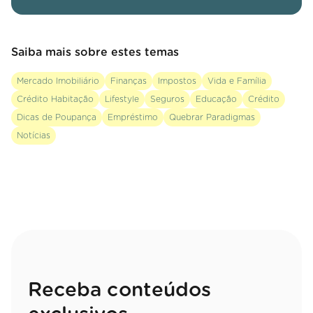
Saiba mais sobre estes temas
Mercado Imobiliário
Finanças
Impostos
Vida e Família
Crédito Habitação
Lifestyle
Seguros
Educação
Crédito
Dicas de Poupança
Empréstimo
Quebrar Paradigmas
Notícias
Receba conteúdos