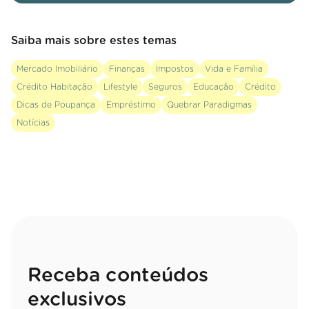
Saiba mais sobre estes temas
Mercado Imobiliário
Finanças
Impostos
Vida e Família
Crédito Habitação
Lifestyle
Seguros
Educação
Crédito
Dicas de Poupança
Empréstimo
Quebrar Paradigmas
Notícias
Receba conteúdos
exclusivos