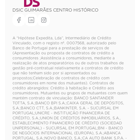
DSIC GUIMARÃES CENTRO HISTÓRICO
A “Hipótese Expedita, Lda”, Intermediário de Crédito
Vinculado, com o registo nº. 0007568, autorizado pelo
Banco de Portugal para a prestação de serviços de
(Apresentação ou proposta de contratos de crédito a
consumidores ;Assistência a consumidores, mediante a
realização de atos preparatórios ou de outros trabalhos de
gestão pré-contratual relativamente a contratos de crédito
que não tenham sido por si apresentados ou
propostos;Celebração de contratos de crédito com
consumidores em nome dos mutuantes). Contratos de
crédito abrangidos: Crédito à habitação e Crédito aos
consumidores. Mutuantes ou grupos de mutuantes com quem
mantém contrato de vinculação: BANCO SANTANDER
TOTTA, S.A.;BANCO BPI S.A.;CAIXA GERAL DE DEPÓSITOS,
S.A.;BANCO CTT, S.A.;BANKINTER, S.A. - SUCURSAL EM
PORTUGAL;UNICRE - INSTITUIÇÃO FINANCEIRA DE
CRÉDITO, S.A.;UNION DE CRÉDITOS INMOBILIÁRIOS, S.A.,
ESTABLECIMIENTO FINANCIERO DE CRÉDITO (SOCIEDAD
UNIPERSONAL) - SUCURSAL EM PORTUGAL;BNI - BANCO
DE NEGÓCIOS INTERNACIONAL (EUROPA), S.A.;ABANCA
PORTUGAL, S.A.;NOVO BANCO, S.A.;CA AUTO BANK S.P.A. -