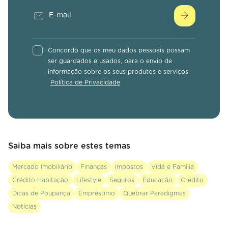
Concordo que os meu dados pessoais possam
ser guardados e usados, para o envio de
informação sobre os seus produtos e serviços.
Política de Privacidade
Saiba mais sobre estes temas
Mercado Imobiliário
Finanças
Impostos
Vida e Família
Crédito Habitação
Lifestyle
Seguros
Educação
Crédito
Dicas de Poupança
Empréstimo
Quebrar Paradigmas
Notícias