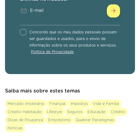
Concordo que os meu dados pessoais possam
ser guardados e usados, para o envio de
informação sobre os seus produtos e serviços.
Política de Privacidade
Saiba mais sobre estes temas
Mercado Imobiliário
Finanças
Impostos
Vida e Família
Crédito Habitação
Lifestyle
Seguros
Educação
Crédito
Dicas de Poupança
Empréstimo
Quebrar Paradigmas
Notícias