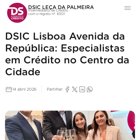
DSIC LEÇA DA PALMEIRA
Intermediário de Crédito
com o registo nº. 6501
DSIC Lisboa Avenida da
República: Especialistas
em Crédito no Centro da
Cidade
14 abril 2026
Partilhar: