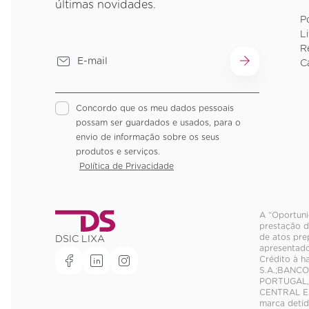
últimas novidades.
P
L
R
C
Concordo que os meu dados pessoais
possam ser guardados e usados, para o
envio de informação sobre os seus
produtos e serviços.
Política de Privacidade
A “Oportuni
prestação d
de atos pre
DSIC LIXA
apresentado
Crédito à h
S.A.;BANCO
PORTUGAL, 
CENTRAL E 
marca deti