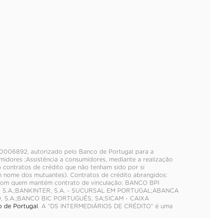
. 0006892, autorizado pelo Banco de Portugal para a
idores ;Assistência a consumidores, mediante a realização
a contratos de crédito que não tenham sido por si
 nome dos mutuantes). Contratos de crédito abrangidos:
s com quem mantém contrato de vinculação: BANCO BPI
, S.A.;BANKINTER, S.A. - SUCURSAL EM PORTUGAL;ABANCA
, S.A.;BANCO BIC PORTUGUÊS, SA;SICAM - CAIXA
 de Portugal
. A “DS INTERMEDIÁRIOS DE CRÉDITO” é uma