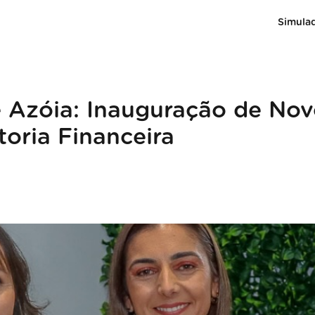
Simula
e Azóia: Inauguração de No
oria Financeira