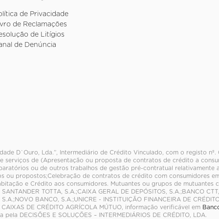
olítica de Privacidade
ivro de Reclamações
esolução de Litígios
anal de Denúncia
dade D`Ouro, Lda.”, Intermediário de Crédito Vinculado, com o registo nº
e serviços de (Apresentação ou proposta de contratos de crédito a consum
paratórios ou de outros trabalhos de gestão pré-contratual relativamente 
s ou propostos;Celebração de contratos de crédito com consumidores em
abitação e Crédito aos consumidores. Mutuantes ou grupos de mutuante
 SANTANDER TOTTA, S.A.;CAIXA GERAL DE DEPÓSITOS, S.A.;BANCO CTT
S.A.;NOVO BANCO, S.A.;UNICRE - INSTITUIÇÃO FINANCEIRA DE CRÉDITO
CAIXAS DE CRÉDITO AGRÍCOLA MÚTUO, informação verificável em
Banco
da pela DECISÕES E SOLUÇÕES – INTERMEDIÁRIOS DE CRÉDITO, LDA.