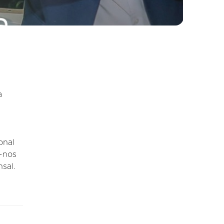
a
onal
e-nos
sal.