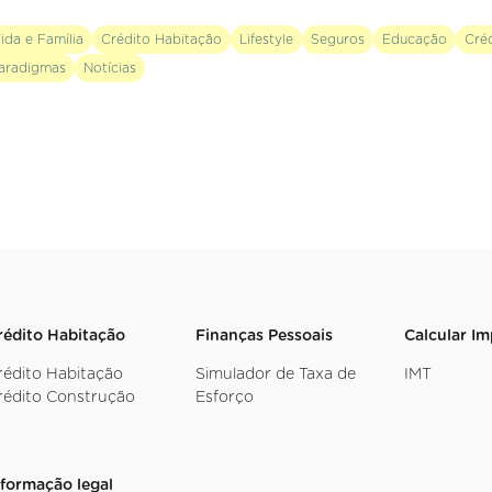
ida e Família
Crédito Habitação
Lifestyle
Seguros
Educação
Cré
aradigmas
Notícias
rédito Habitação
Finanças Pessoais
Calcular I
rédito Habitação
Simulador de Taxa de
IMT
rédito Construção
Esforço
nformação legal