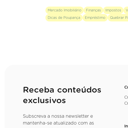
Mercado Imobiliário
Finanças
Impostos
V
Dicas de Poupança
Empréstimo
Quebrar P
C
Receba conteúdos
C
exclusivos
C
Subscreva a nossa newsletter e
mantenha-se atualizado com as
I