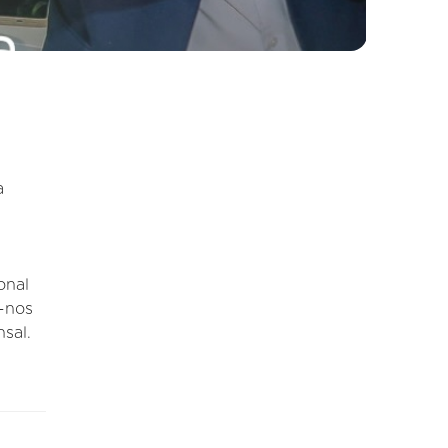
a
onal
e-nos
sal.