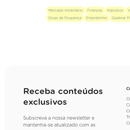
Mercado Imobiliário
Finanças
Impostos
V
Dicas de Poupança
Empréstimo
Quebrar P
C
Receba conteúdos
C
exclusivos
C
C
T
Subscreva a nossa newsletter e
C
mantenha-se atualizado com as