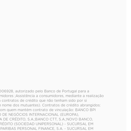
 0006928, autorizado pelo Banco de Portugal para a
idores ;Assistência a consumidores, mediante a realização
a contratos de crédito que não tenham sido por si
 nome dos mutuantes). Contratos de crédito abrangidos:
s com quem mantém contrato de vinculação: BANCO BPI
CO DE NEGÓCIOS INTERNACIONAL (EUROPA),
A DE CRÉDITO, S.A.;BANCO CTT, S.A.;NOVO BANCO,
 CRÉDITO (SOCIEDAD UNIPERSONAL) - SUCURSAL EM
PARIBAS PERSONAL FINANCE, S.A. - SUCURSAL EM