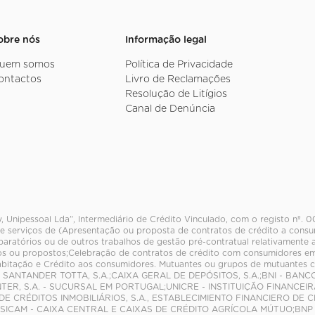
obre nós
Informação legal
uem somos
Política de Privacidade
ontactos
Livro de Reclamações
Resolução de Litígios
Canal de Denúncia
y, Unipessoal Lda”, Intermediário de Crédito Vinculado, com o registo nº.
e serviços de (Apresentação ou proposta de contratos de crédito a consum
paratórios ou de outros trabalhos de gestão pré-contratual relativamente 
s ou propostos;Celebração de contratos de crédito com consumidores em
abitação e Crédito aos consumidores. Mutuantes ou grupos de mutuante
 SANTANDER TOTTA, S.A.;CAIXA GERAL DE DEPÓSITOS, S.A.;BNI - BAN
NTER, S.A. - SUCURSAL EM PORTUGAL;UNICRE - INSTITUIÇÃO FINANCEIR
 DE CRÉDITOS INMOBILIÁRIOS, S.A., ESTABLECIMIENTO FINANCIERO DE
SICAM - CAIXA CENTRAL E CAIXAS DE CRÉDITO AGRÍCOLA MÚTUO;BNP 