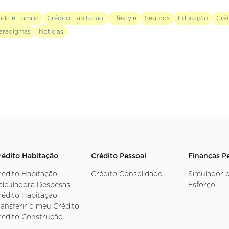
ida e Família
Crédito Habitação
Lifestyle
Seguros
Educação
Cré
aradigmas
Notícias
rédito Habitação
Crédito Pessoal
Finanças P
rédito Habitação
Crédito Consolidado
Simulador 
alculadora Despesas
Esforço
rédito Habitação
ransferir o meu Crédito
rédito Construção