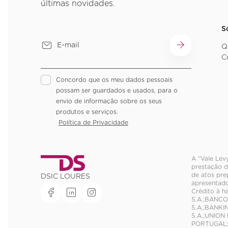
últimas novidades.
S
Q
C
Concordo que os meu dados pessoais
possam ser guardados e usados, para o
envio de informação sobre os seus
produtos e serviços.
Política de Privacidade
A “Vale Lev
prestação d
de atos pre
DSIC LOURES
apresentado
Crédito à h
S.A.;BANCO
S.A.;BANKI
S.A.;UNION
PORTUGAL;