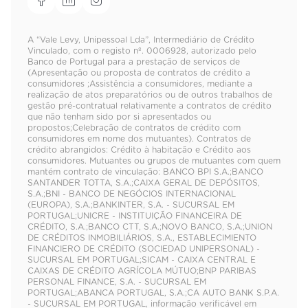
A “Vale Levy, Unipessoal Lda”, Intermediário de Crédito
Vinculado, com o registo nº. 0006928, autorizado pelo
Banco de Portugal para a prestação de serviços de
(Apresentação ou proposta de contratos de crédito a
consumidores ;Assistência a consumidores, mediante a
realização de atos preparatórios ou de outros trabalhos de
gestão pré-contratual relativamente a contratos de crédito
que não tenham sido por si apresentados ou
propostos;Celebração de contratos de crédito com
consumidores em nome dos mutuantes). Contratos de
crédito abrangidos: Crédito à habitação e Crédito aos
consumidores. Mutuantes ou grupos de mutuantes com quem
mantém contrato de vinculação: BANCO BPI S.A.;BANCO
SANTANDER TOTTA, S.A.;CAIXA GERAL DE DEPÓSITOS,
S.A.;BNI - BANCO DE NEGÓCIOS INTERNACIONAL
(EUROPA), S.A.;BANKINTER, S.A. - SUCURSAL EM
PORTUGAL;UNICRE - INSTITUIÇÃO FINANCEIRA DE
CRÉDITO, S.A.;BANCO CTT, S.A.;NOVO BANCO, S.A.;UNION
DE CRÉDITOS INMOBILIÁRIOS, S.A., ESTABLECIMIENTO
FINANCIERO DE CRÉDITO (SOCIEDAD UNIPERSONAL) -
SUCURSAL EM PORTUGAL;SICAM - CAIXA CENTRAL E
CAIXAS DE CRÉDITO AGRÍCOLA MÚTUO;BNP PARIBAS
PERSONAL FINANCE, S.A. - SUCURSAL EM
PORTUGAL;ABANCA PORTUGAL, S.A.;CA AUTO BANK S.P.A.
- SUCURSAL EM PORTUGAL, informação verificável em