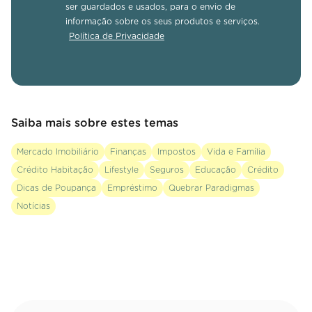
ser guardados e usados, para o envio de
informação sobre os seus produtos e serviços.
Política de Privacidade
Saiba mais sobre estes temas
Mercado Imobiliário
Finanças
Impostos
Vida e Família
Crédito Habitação
Lifestyle
Seguros
Educação
Crédito
Dicas de Poupança
Empréstimo
Quebrar Paradigmas
Notícias