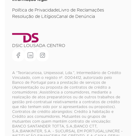
Política de Privacidade
Livro de Reclamações
Resolução de Litígios
Canal de Denúncia
DSIC LOUSADA CENTRO
A “Teoriacuriosa, Unipessoal, Lda.”, Intermediário de Crédito
Vinculado, com o registo nº. 0004412, autorizado pelo
Banco de Portugal para a prestação de serviços de
(Apresentação ou proposta de contratos de crédito a
consumidores ;Assistência a consumidores, mediante a
realização de atos preparatórios ou de outros trabalhos de
gestão pré-contratual relativamente a contratos de crédito
que não tenham sido por si apresentados ou propostos).
Contratos de crédito abrangidos: Crédito à habitação e
Crédito aos consumidores. Mutuantes ou grupos de
mutuantes com quem mantém contrato de vinculação:
BANCO SANTANDER TOTTA, S.A.;BANCO CTT,
S.A.;BANKINTER, S.A. - SUCURSAL EM PORTUGAL;UNICRE -
INSTITUIÇÃO FINANCEIRA DE CRÉDITO, S.A.;CAIXA GERAL