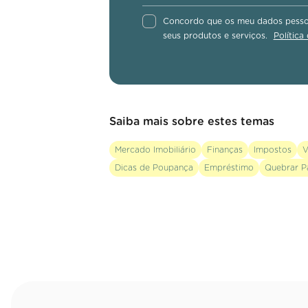
Concordo que os meu dados pessoa
seus produtos e serviços.
Política
Saiba mais sobre estes temas
Mercado Imobiliário
Finanças
Impostos
V
Dicas de Poupança
Empréstimo
Quebrar P