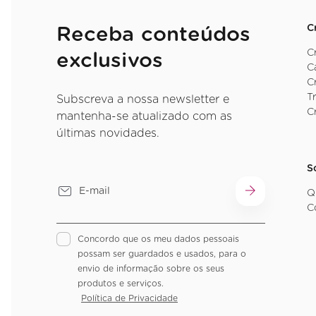
C
Receba conteúdos
C
exclusivos
C
C
T
Subscreva a nossa newsletter e
C
mantenha-se atualizado com as
últimas novidades.
S
Q
C
Concordo que os meu dados pessoais
possam ser guardados e usados, para o
envio de informação sobre os seus
produtos e serviços.
Política de Privacidade