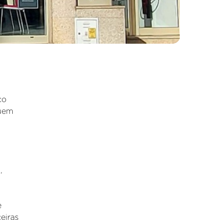
ço
quem
a
,
e
eiras