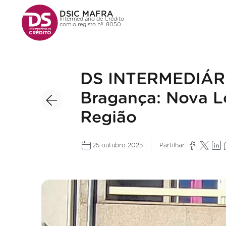
DSIC MAFRA
Intermediário de Crédito
com o registo nº. 8050
DS INTERMEDIÁR
Bragança: Nova Lo
Região
25 outubro 2025
Partilhar: