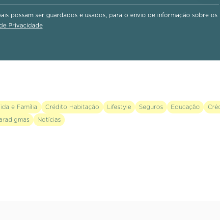
is possam ser guardados e usados, para o envio de informação sobre os
 de Privacidade
ida e Família
Crédito Habitação
Lifestyle
Seguros
Educação
Cré
aradigmas
Notícias