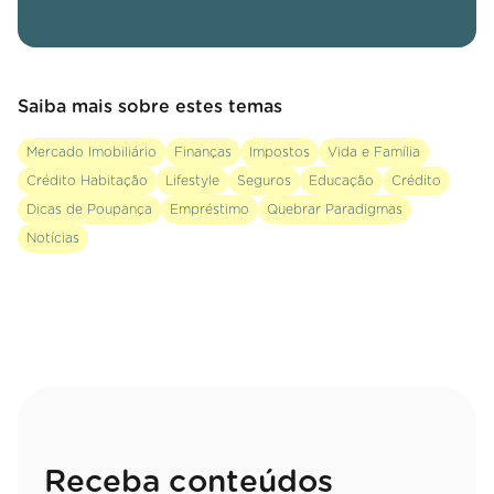
Saiba mais sobre estes temas
Mercado Imobiliário
Finanças
Impostos
Vida e Família
Crédito Habitação
Lifestyle
Seguros
Educação
Crédito
Dicas de Poupança
Empréstimo
Quebrar Paradigmas
Notícias
Receba conteúdos