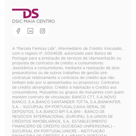
DSIC MAIA CENTRO
A “Parcela Famosa Lda”, Intermediário de Crédito Vinculado,
com o registo nº. 0004628, autorizado pelo Banco de
Portugal para a prestação de serviços de (Apresentação ou
proposta de contratos de crédito a consumidores
;Assistência a consumidores, mediante a realização de atos
preparatórios ou de outros trabalhos de gestão pré-
contratual relativamente a contratos de crédito que não
tenham sido por si apresentados ou propostos). Contratos
de crédito abrangidos: Crédito à habitação e Crédito aos
consumidores. Mutuantes ou grupos de mutuantes com quem
mantém contrato de vinculação: BANCO CTT, S.A.;NOVO
BANCO, S.A.;BANCO SANTANDER TOTTA, S.A.;BANKINTER,
S.A. - SUCURSAL EM PORTUGAL;CAIXA GERAL DE
DEPÓSITOS, S.A.;BANCO BPI S.A.;BNI - BANCO DE
NEGÓCIOS INTERNACIONAL (EUROPA), S.A.;UNION DE
CRÉDITOS INMOBILIÁRIOS, S.A., ESTABLECIMIENTO
FINANCIERO DE CRÉDITO (SOCIEDAD UNIPERSONAL) -
SUCURSAL EM PORTUGAL;UNICRE - INSTITUIÇÃO
FINANCEIRA DE CRÉDITO, S.A.;ABANCA PORTUGAL,