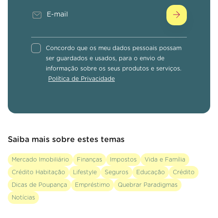
Concordo que os meu dados pessoais possam
ser guardados e usados, para o envio de
informação sobre os seus produtos e serviços.
Política de Privacidade
Saiba mais sobre estes temas
Mercado Imobiliário
Finanças
Impostos
Vida e Família
Crédito Habitação
Lifestyle
Seguros
Educação
Crédito
Dicas de Poupança
Empréstimo
Quebrar Paradigmas
Notícias