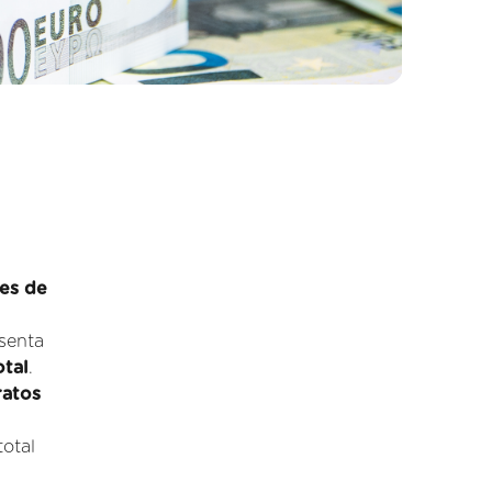
ões de
esenta
tal
.
ratos
otal