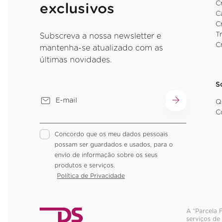
C
exclusivos
C
C
T
Subscreva a nossa newsletter e
C
mantenha-se atualizado com as
últimas novidades.
S
Q
C
Concordo que os meu dados pessoais
possam ser guardados e usados, para o
envio de informação sobre os seus
produtos e serviços.
Política de Privacidade
A “Parcela 
serviços de