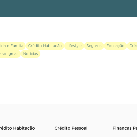
ida e Família
Crédito Habitação
Lifestyle
Seguros
Educação
Cré
aradigmas
Notícias
rédito Habitação
Crédito Pessoal
Finanças P