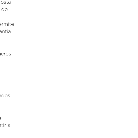
posta
l do
ermite
antia
meros
tados
e
a
ir a