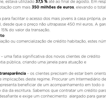
e, estava utilizado
37,5 %
até ao final de agosto. Em res
 dotação com mais
350 milhões de euros
, elevando o tota
ara facilitar o acesso dos mais jovens à casa própria, p
l, desde que o preço não ultrapasse 450 mil euros. A gar
 15% do valor da transação.
ito
ção ou comercialização de crédito habitação, estes nú
– uma fatia significativa dos novos clientes de crédito
ntia pública, criando uma janela para atuação e
transparência
– os clientes precisam de estar bem orien
 e implicações deste regime. Procurar um Intermediário d
 representa beneficiar de um acompanhamento em todo o
o dia da escritura. Sabemos que contratar um crédito par
esafiante e exige um conhecimento alargado para garant