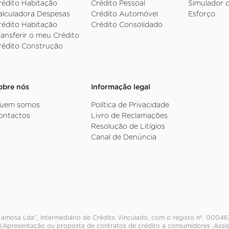
rédito Habitação
Crédito Pessoal
Simulador 
alculadora Despesas
Crédito Automóvel
Esforço
rédito Habitação
Crédito Consolidado
ransferir o meu Crédito
rédito Construção
obre nós
Informação legal
uem somos
Política de Privacidade
ontactos
Livro de Reclamações
Resolução de Litígios
Canal de Denúncia
Famosa Lda”, Intermediário de Crédito Vinculado, com o registo nº. 00046
 (Apresentação ou proposta de contratos de crédito a consumidores ;Assis