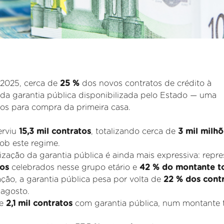
 2025, cerca de
25 %
dos novos contratos de crédito à
da garantia pública disponibilizada pelo Estado — uma
nos para compra da primeira casa.
erviu
15,3 mil contratos
, totalizando cerca de
3 mil milh
ob este regime.
lização da garantia pública é ainda mais expressiva: repr
os
celebrados nesse grupo etário e
42 % do montante to
ção, a garantia pública pesa por volta de
22 % dos cont
 agosto.
de
2,1 mil contratos
com garantia pública, num montante t