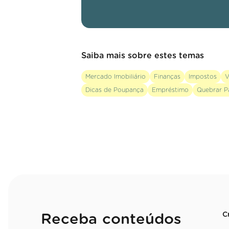
Saiba mais sobre estes temas
Mercado Imobiliário
Finanças
Impostos
V
Dicas de Poupança
Empréstimo
Quebrar P
C
Receba conteúdos