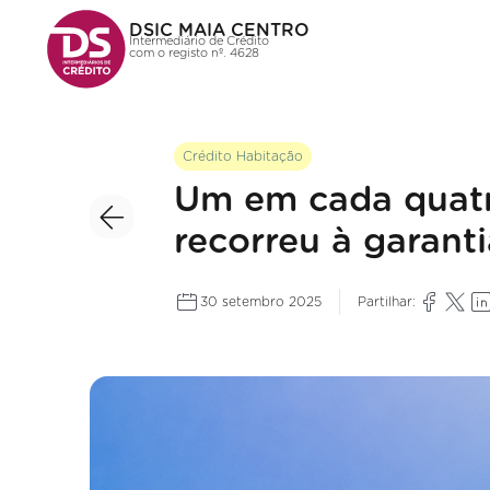
DSIC MAIA CENTRO
Intermediário de Crédito
com o registo nº. 4628
Crédito Habitação
Um em cada quatro
recorreu à garanti
30 setembro 2025
Partilhar: