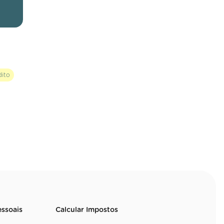
dito
essoais
Calcular Impostos