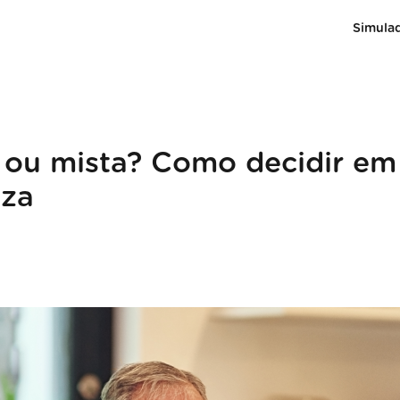
Simula
xa ou mista? Como decidir em
eza