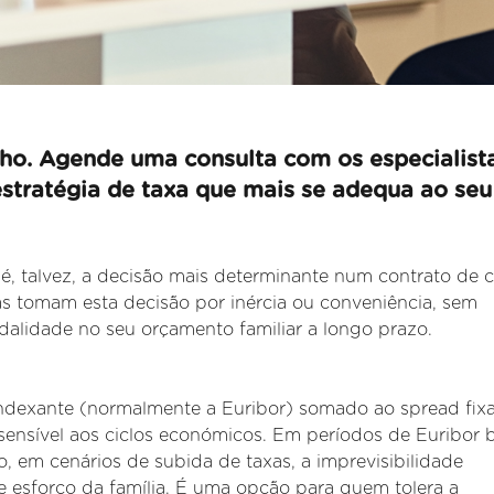
ho. Agende uma consulta com os especialist
estratégia de taxa que mais se adequa ao seu
é, talvez, a decisão mais determinante num contrato de c
as tomam esta decisão por inércia ou conveniência, sem
lidade no seu orçamento familiar a longo prazo.
indexante (normalmente a Euribor) somado ao spread fix
sensível aos
ciclos económicos. Em períodos de Euribor b
, em cenários de subida de taxas, a imprevisibilidade
e esforço da família. É uma opção para quem tolera a