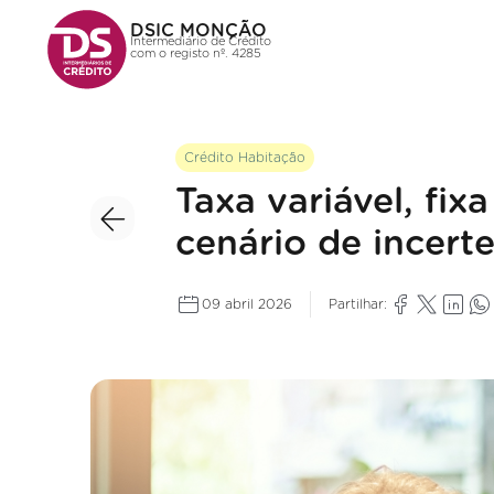
DSIC MONÇÃO
Intermediário de Crédito
com o registo nº. 4285
Crédito Habitação
Taxa variável, fi
cenário de incert
09 abril 2026
Partilhar: