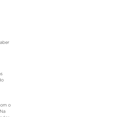
saber
as
do
 com o
 Na