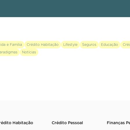
ida e Família
Crédito Habitação
Lifestyle
Seguros
Educação
Cré
aradigmas
Notícias
rédito Habitação
Crédito Pessoal
Finanças P