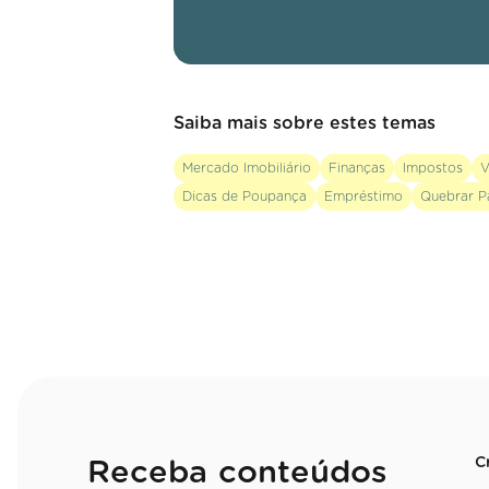
Saiba mais sobre estes temas
Mercado Imobiliário
Finanças
Impostos
V
Dicas de Poupança
Empréstimo
Quebrar P
C
Receba conteúdos