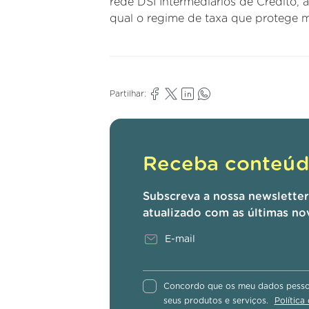
rede DSI Intermediários de Crédito, 
qual o regime de taxa que protege m
Partilhar:
Receba conteúdo
Subscreva a nossa newslette
atualizado com as últimas no
Concordo que os meu dados pessoa
seus produtos e serviços.
Política