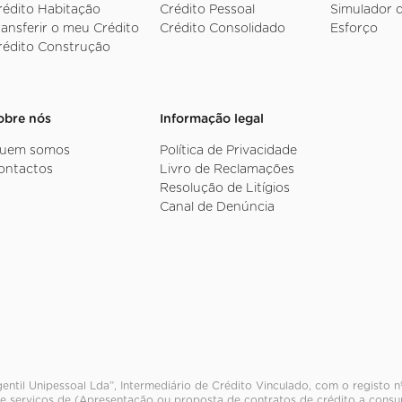
rédito Habitação
Crédito Pessoal
Simulador 
ransferir o meu Crédito
Crédito Consolidado
Esforço
rédito Construção
obre nós
Informação legal
uem somos
Política de Privacidade
ontactos
Livro de Reclamações
Resolução de Litígios
Canal de Denúncia
entil Unipessoal Lda”, Intermediário de Crédito Vinculado, com o registo 
e serviços de (Apresentação ou proposta de contratos de crédito a consum