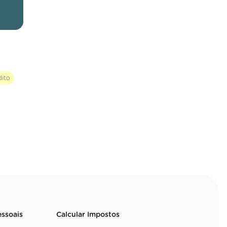
dito
essoais
Calcular Impostos