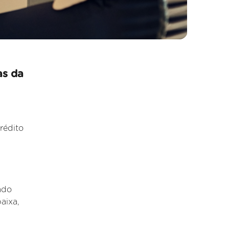
as da
rédito
ado
aixa,