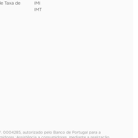
de Taxa de
IMI
IMT
nº. 0004285, autorizado pelo Banco de Portugal para a
idores ;Assistência a consumidores, mediante a realização