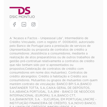
DSIC MONTIJO
A “Acasos e Factos - Unipessoal Lda”, Intermediário de
Crédito Vinculado, com o registo nº. 0006400, autorizado
pelo Banco de Portugal para a prestação de serviços de
(Apresentação ou proposta de contratos de crédito a
consumidores ;Assistência a consumidores, mediante a
realização de atos preparatórios ou de outros trabalhos de
gestão pré-contratual relativamente a contratos de crédito
que não tenham sido por si apresentados ou
propostos;Celebração de contratos de crédito com
consumidores em nome dos mutuantes). Contratos de
crédito abrangidos: Crédito à habitação e Crédito aos
consumidores. Mutuantes ou grupos de mutuantes com quem
mantém contrato de vinculação: BANCO BPI S.A.;BANCO
SANTANDER TOTTA, S.A.;CAIXA GERAL DE DEPÓSITOS,
S.A.;ABANCA PORTUGAL, S.A.;BNI - BANCO DE NEGÓCIOS
INTERNACIONAL (EUROPA), S.A.;BANCO CTT,
S.A.;BANKINTER, S.A. - SUCURSAL EM PORTUGAL;UNICRE -
INSTITUIÇÃO FINANCEIRA DE CRÉDITO, S.A.;NOVO BANCO,
S.A.;UNION DE CRÉDITOS INMOBILIÁRIOS, S.A.,