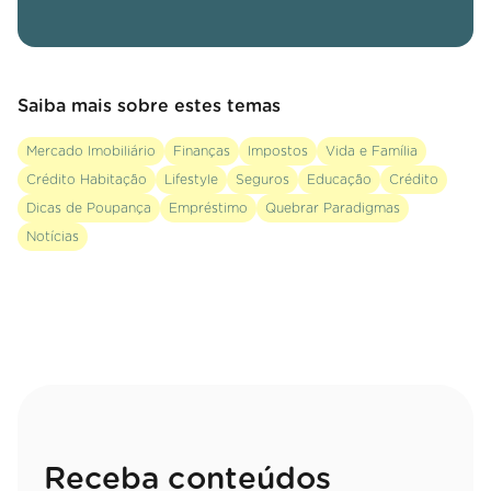
Saiba mais sobre estes temas
Mercado Imobiliário
Finanças
Impostos
Vida e Família
Crédito Habitação
Lifestyle
Seguros
Educação
Crédito
Dicas de Poupança
Empréstimo
Quebrar Paradigmas
Notícias
Receba conteúdos