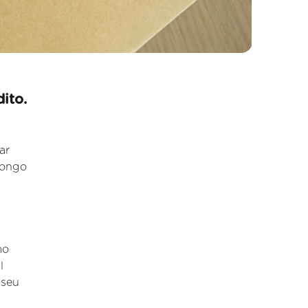
ito.
ar
longo
mo
l
 seu