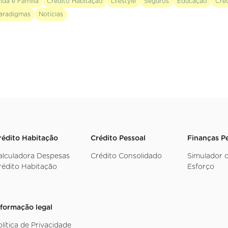
ida e Família
Crédito Habitação
Lifestyle
Seguros
Educação
Cré
aradigmas
Notícias
rédito Habitação
Crédito Pessoal
Finanças P
alculadora Despesas
Crédito Consolidado
Simulador 
rédito Habitação
Esforço
nformação legal
olítica de Privacidade