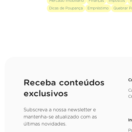
Mercado Imobiliário
Finanças
Impostos
V
Dicas de Poupança
Empréstimo
Quebrar P
C
Receba conteúdos
C
exclusivos
C
Subscreva a nossa newsletter e
mantenha-se atualizado com as
I
últimas novidades.
P