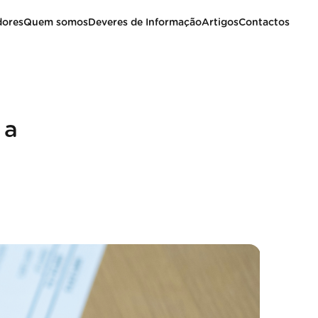
dores
Quem somos
Deveres de Informação
Artigos
Contactos
 a