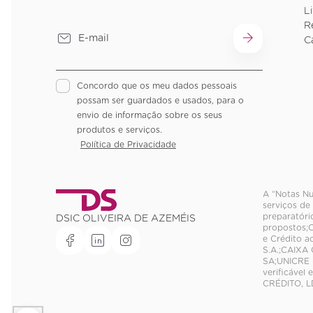
L
R
C
Concordo que os meu dados pessoais
possam ser guardados e usados, para o
envio de informação sobre os seus
produtos e serviços.
Política de Privacidade
A “Notas Nu
serviços de
preparatóri
DSIC OLIVEIRA DE AZEMÉIS
propostos;C
e Crédito 
S.A.;CAIXA
SA;UNICRE 
verificável
CRÉDITO, L