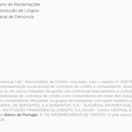
ivro de Reclamações
esolução de Litígios
anal de Denúncia
méricas Lda”, Intermediário de Crédito Vinculado, com o registo nº. 0007
 (Apresentação ou proposta de contratos de crédito a consumidores ;Assis
os ou de outros trabalhos de gestão pré-contratual relativamente a contra
elebração de contratos de crédito com consumidores em nome dos mutuant
aos consumidores. Mutuantes ou grupos de mutuantes com quem mantém 
 GERAL DE DEPÓSITOS, S.A.;BANKINTER, S.A. - SUCURSAL EM PORTUGAL
- INSTITUIÇÃO FINANCEIRA DE CRÉDITO, S.A.;SICAM - CAIXA CENTRAL 
 em
Banco de Portugal
. A “DS INTERMEDIÁRIOS DE CRÉDITO” é uma marca
DA.