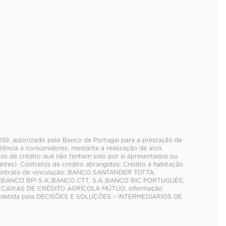
859, autorizado pelo Banco de Portugal para a prestação de
tência a consumidores, mediante a realização de atos
tos de crédito que não tenham sido por si apresentados ou
es). Contratos de crédito abrangidos: Crédito à habitação
contrato de vinculação: BANCO SANTANDER TOTTA,
;BANCO BPI S.A.;BANCO CTT, S.A.;BANCO BIC PORTUGUÊS,
E CAIXAS DE CRÉDITO AGRÍCOLA MÚTUO, informação
 detida pela DECISÕES E SOLUÇÕES – INTERMEDIÁRIOS DE