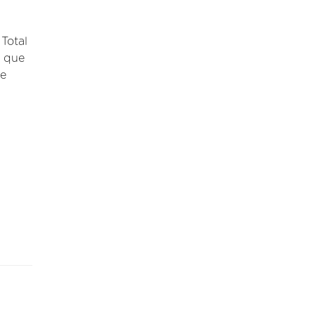
Total
l que
 e