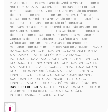
A “J Filho, Lda.”, Intermediário de Crédito Vinculado, com o
registo nº. 0007074, autorizado pelo Banco de Portugal
para a prestação de serviços de (Apresentação ou proposta
de contratos de crédito a consumidores ;Assistência a
consumidores, mediante a realização de atos preparatórios
ou de outros trabalhos de gestão pré-contratual
relativamente a contratos de crédito que não tenham sido
por si apresentados ou propostos;Celebração de contratos
de crédito com consumidores em nome dos mutuantes).
Contratos de crédito abrangidos: Crédito à habitação e
Crédito aos consumidores. Mutuantes ou grupos de
mutuantes com quem mantém contrato de vinculação: NOVO
BANCO, S.A.;BANCO BPI S.A.;BANCO SANTANDER TOTTA,
S.A.;CAIXA GERAL DE DEPÓSITOS, S.A.;BANCO BIC
PORTUGUÊS, SA;ABANCA PORTUGAL, S.A.;BNI - BANCO DE
NEGÓCIOS INTERNACIONAL (EUROPA), S.A.;BANCO CTT,
S.A.;BANKINTER, S.A. - SUCURSAL EM PORTUGAL;UNION
DE CRÉDITOS INMOBILIÁRIOS, S.A., ESTABLECIMIENTO
FINANCIERO DE CRÉDITO (SOCIEDAD UNIPERSONAL) -
SUCURSAL EM PORTUGAL;UNICRE - INSTITUIÇÃO
FINANCEIRA DE CRÉDITO, S.A., informação verificável em
Banco de Portugal
. A “DS INTERMEDIÁRIOS DE CRÉDITO” é
uma marca detida pela DECISÕES E SOLUÇÕES –
INTERMEDIÁRIOS DE CRÉDITO, LDA.