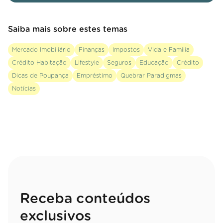
Saiba mais sobre estes temas
Mercado Imobiliário
Finanças
Impostos
Vida e Família
Crédito Habitação
Lifestyle
Seguros
Educação
Crédito
Dicas de Poupança
Empréstimo
Quebrar Paradigmas
Notícias
Receba conteúdos
exclusivos