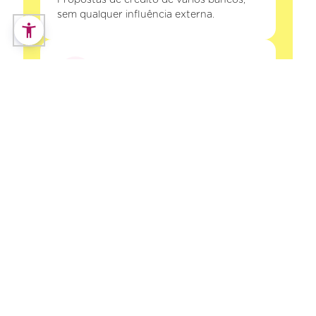
Propostas de crédito de vários bancos,
sem qualquer influência externa.
Segurança
A Decisões e Soluções Intermediários de
Crédito, Lda está registada no Banco de
Portugal. Os seus dados e o seu processo
de crédito estão protegidos.
Poupança
Procuramos oferecer as melhores