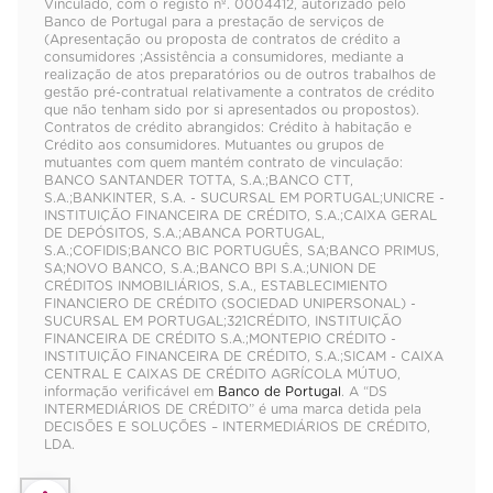
Vinculado, com o registo nº. 0004412, autorizado pelo
Banco de Portugal para a prestação de serviços de
(Apresentação ou proposta de contratos de crédito a
consumidores ;Assistência a consumidores, mediante a
realização de atos preparatórios ou de outros trabalhos de
gestão pré-contratual relativamente a contratos de crédito
que não tenham sido por si apresentados ou propostos).
Contratos de crédito abrangidos: Crédito à habitação e
Crédito aos consumidores. Mutuantes ou grupos de
mutuantes com quem mantém contrato de vinculação:
BANCO SANTANDER TOTTA, S.A.;BANCO CTT,
S.A.;BANKINTER, S.A. - SUCURSAL EM PORTUGAL;UNICRE -
INSTITUIÇÃO FINANCEIRA DE CRÉDITO, S.A.;CAIXA GERAL
DE DEPÓSITOS, S.A.;ABANCA PORTUGAL,
S.A.;COFIDIS;BANCO BIC PORTUGUÊS, SA;BANCO PRIMUS,
SA;NOVO BANCO, S.A.;BANCO BPI S.A.;UNION DE
CRÉDITOS INMOBILIÁRIOS, S.A., ESTABLECIMIENTO
FINANCIERO DE CRÉDITO (SOCIEDAD UNIPERSONAL) -
SUCURSAL EM PORTUGAL;321CRÉDITO, INSTITUIÇÃO
FINANCEIRA DE CRÉDITO S.A.;MONTEPIO CRÉDITO -
INSTITUIÇÃO FINANCEIRA DE CRÉDITO, S.A.;SICAM - CAIXA
CENTRAL E CAIXAS DE CRÉDITO AGRÍCOLA MÚTUO,
informação verificável em
Banco de Portugal
. A “DS
INTERMEDIÁRIOS DE CRÉDITO” é uma marca detida pela
DECISÕES E SOLUÇÕES – INTERMEDIÁRIOS DE CRÉDITO,
LDA.