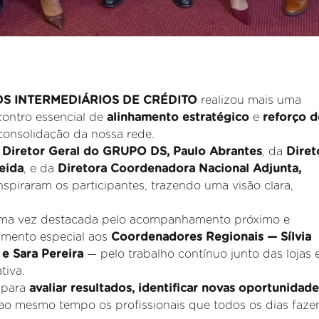
DS INTERMEDIÁRIOS DE CRÉDITO
realizou mais uma
contro essencial de
alinhamento estratégico
e
reforço d
onsolidação da nossa rede.
o
Diretor Geral do GRUPO DS, Paulo Abrantes
, da
Diret
eida
, e da
Diretora Coordenadora Nacional Adjunta,
inspiraram os participantes, trazendo uma visão clara,
uma vez destacada pelo acompanhamento próximo e
imento especial aos
Coordenadores Regionais — Sílvia
 e Sara Pereira
— pelo trabalho contínuo junto das lojas 
tiva.
 para
avaliar resultados, identificar novas oportunidade
 ao mesmo tempo os profissionais que todos os dias faze