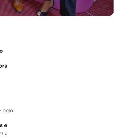
o
ora
e pelo
s e
m a