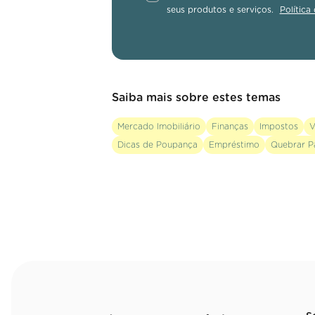
seus produtos e serviços.
Política
Saiba mais sobre estes temas
Mercado Imobiliário
Finanças
Impostos
V
Dicas de Poupança
Empréstimo
Quebrar P