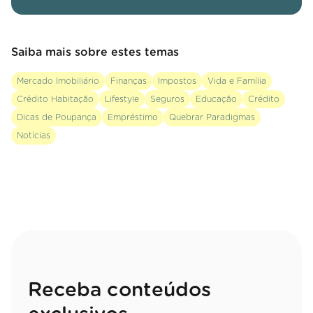
Saiba mais sobre estes temas
Mercado Imobiliário
Finanças
Impostos
Vida e Família
Crédito Habitação
Lifestyle
Seguros
Educação
Crédito
Dicas de Poupança
Empréstimo
Quebrar Paradigmas
Notícias
Receba conteúdos