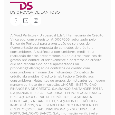
DSIC PÓVOA DE LANHOSO
A “Void Particule - Unipessoal Lda”, Intermediário de Crédito
Vinculado, com o registo nº. 0007605, autorizado pelo
Banco de Portugal para a prestação de serviços de
(Apresentação ou proposta de contratos de crédito a
consumidores ;Assistência a consumidores, mediante a
realização de atos preparatórios ou de outros trabalhos de
gestão pré-contratual relativamente a contratos de crédito
que não tenham sido por si apresentados ou
propostos;Celebração de contratos de crédito com
consumidores em nome dos mutuantes). Contratos de
crédito abrangidos: Crédito à habitação e Crédito aos
consumidores. Mutuantes ou grupos de mutuantes com quem
mantém contrato de vinculação: UNICRE - INSTITUIÇÃO
FINANCEIRA DE CRÉDITO, S.A.;BANCO SANTANDER TOTTA,
S.A.;BANKINTER, S.A. - SUCURSAL EM PORTUGAL;BANCO
BPI S.A.;CAIXA GERAL DE DEPÓSITOS, S.A.;ABANCA
PORTUGAL, S.A.;BANCO CTT, S.A.;UNION DE CRÉDITOS
INMOBILIÁRIOS, S.A., ESTABLECIMIENTO FINANCIERO DE
CRÉDITO (SOCIEDAD UNIPERSONAL) - SUCURSAL EM
PORTUGAL;NOVO BANCO, S.A., informação verificável em