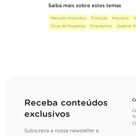
Saiba mais sobre estes temas
Mercado Imobiliário
Finanças
Impostos
V
Dicas de Poupança
Empréstimo
Quebrar P
C
Receba conteúdos
C
exclusivos
T
C
Subscreva a nossa newsletter e