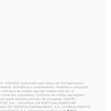
to nº. 0007605, autorizado pelo Banco de Portugal para a
idores ;Assistência a consumidores, mediante a realização
a contratos de crédito que não tenham sido por si
 nome dos mutuantes). Contratos de crédito abrangidos:
 com quem mantém contrato de vinculação: UNICRE -
INTER, S.A. - SUCURSAL EM PORTUGAL;BANCO BPI
NION DE CRÉDITOS INMOBILIÁRIOS, S.A., ESTABLECIMIENTO