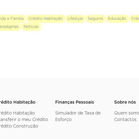
ida e Família
Crédito Habitação
Lifestyle
Seguros
Educação
Cré
aradigmas
Notícias
rédito Habitação
Finanças Pessoais
Sobre nós
rédito Habitação
Simulador de Taxa de
Quem som
ransferir o meu Crédito
Esforço
Contactos
rédito Construção