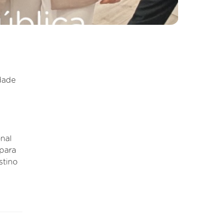
dade
nal
 para
stino