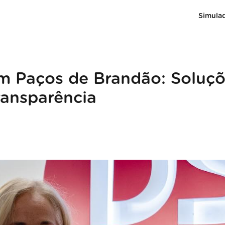
Simula
m Paços de Brandão: Soluç
ransparência