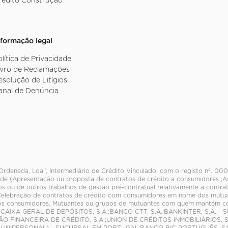
rédito Construção
nformação legal
olítica de Privacidade
ivro de Reclamações
esolução de Litígios
anal de Denúncia
Ordenada, Lda”, Intermediário de Crédito Vinculado, com o registo nº. 00
 de (Apresentação ou proposta de contratos de crédito a consumidores ;As
os ou de outros trabalhos de gestão pré-contratual relativamente a contra
elebração de contratos de crédito com consumidores em nome dos mutuant
aos consumidores. Mutuantes ou grupos de mutuantes com quem mantém 
.;CAIXA GERAL DE DEPÓSITOS, S.A.;BANCO CTT, S.A.;BANKINTER, S.A.
ÇÃO FINANCEIRA DE CRÉDITO, S.A.;UNION DE CRÉDITOS INMOBILIÁRIOS,