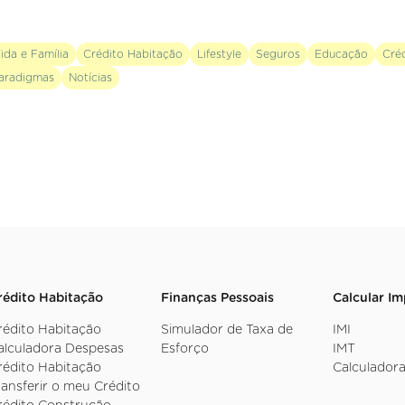
ida e Família
Crédito Habitação
Lifestyle
Seguros
Educação
Cré
aradigmas
Notícias
rédito Habitação
Finanças Pessoais
Calcular I
rédito Habitação
Simulador de Taxa de
IMI
alculadora Despesas
Esforço
IMT
rédito Habitação
Calculadora
ransferir o meu Crédito