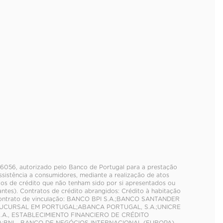
06056, autorizado pelo Banco de Portugal para a prestação
sistência a consumidores, mediante a realização de atos
tos de crédito que não tenham sido por si apresentados ou
es). Contratos de crédito abrangidos: Crédito à habitação
contrato de vinculação: BANCO BPI S.A.;BANCO SANTANDER
 - SUCURSAL EM PORTUGAL;ABANCA PORTUGAL, S.A.;UNICRE
 S.A., ESTABLECIMIENTO FINANCIERO DE CRÉDITO