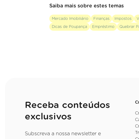
Saiba mais sobre estes temas
Mercado Imobiliário
Finanças
Impostos
V
Dicas de Poupança
Empréstimo
Quebrar P
C
Receba conteúdos
C
exclusivos
C
C
T
Subscreva a nossa newsletter e