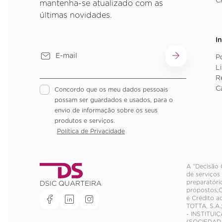
C
mantenha-se atualizado com as
últimas novidades.
I
P
L
R
C
Concordo que os meu dados pessoais
possam ser guardados e usados, para o
envio de informação sobre os seus
produtos e serviços.
Política de Privacidade
A “Decisão 
de serviços
preparatóri
DSIC QUARTEIRA
propostos;C
e Crédito 
TOTTA, S.A
- INSTITUI