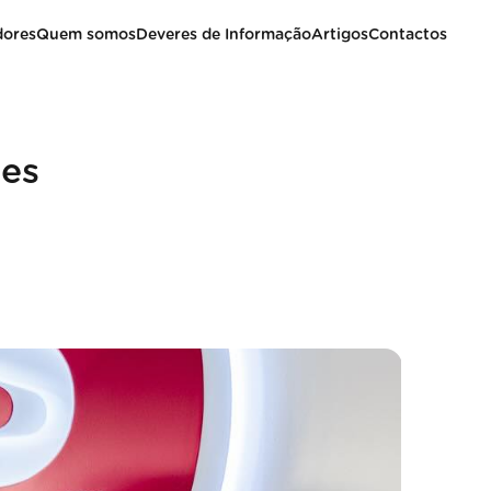
dores
Quem somos
Deveres de Informação
Artigos
Contactos
ões