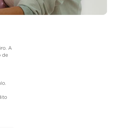
ro. A
o de
lo.
dito