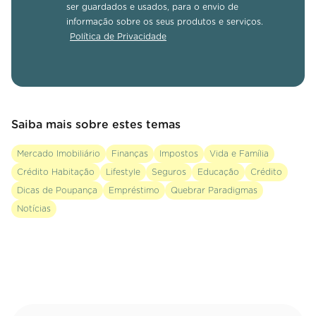
ser guardados e usados, para o envio de
informação sobre os seus produtos e serviços.
Política de Privacidade
Saiba mais sobre estes temas
Mercado Imobiliário
Finanças
Impostos
Vida e Família
Crédito Habitação
Lifestyle
Seguros
Educação
Crédito
Dicas de Poupança
Empréstimo
Quebrar Paradigmas
Notícias