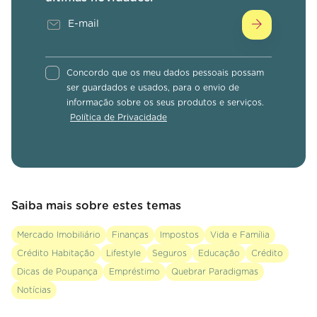
Concordo que os meu dados pessoais possam
ser guardados e usados, para o envio de
informação sobre os seus produtos e serviços.
Política de Privacidade
Saiba mais sobre estes temas
Mercado Imobiliário
Finanças
Impostos
Vida e Família
Crédito Habitação
Lifestyle
Seguros
Educação
Crédito
Dicas de Poupança
Empréstimo
Quebrar Paradigmas
Notícias