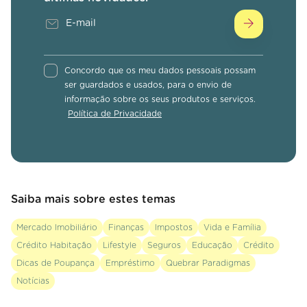
Concordo que os meu dados pessoais possam
ser guardados e usados, para o envio de
informação sobre os seus produtos e serviços.
Política de Privacidade
Saiba mais sobre estes temas
Mercado Imobiliário
Finanças
Impostos
Vida e Família
Crédito Habitação
Lifestyle
Seguros
Educação
Crédito
Dicas de Poupança
Empréstimo
Quebrar Paradigmas
Notícias