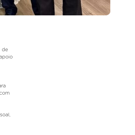
a de
 apoio
ara
 com
soal,