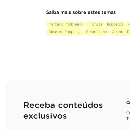
Saiba mais sobre estes temas
Mercado Imobiliário
Finanças
Impostos
V
Dicas de Poupança
Empréstimo
Quebrar P
C
Receba conteúdos
C
exclusivos
T