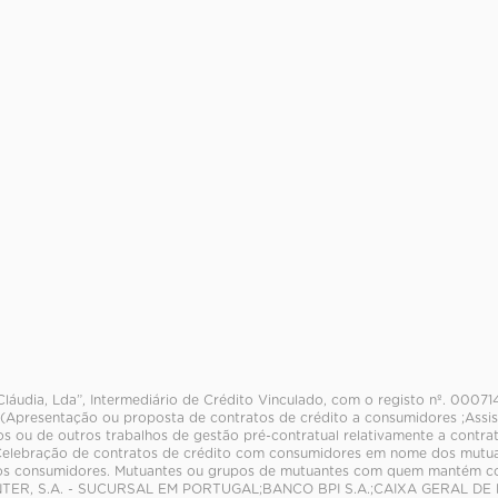
Cláudia, Lda”, Intermediário de Crédito Vinculado, com o registo nº. 0007
 (Apresentação ou proposta de contratos de crédito a consumidores ;Assis
os ou de outros trabalhos de gestão pré-contratual relativamente a contra
elebração de contratos de crédito com consumidores em nome dos mutuant
aos consumidores. Mutuantes ou grupos de mutuantes com quem mantém 
NTER, S.A. - SUCURSAL EM PORTUGAL;BANCO BPI S.A.;CAIXA GERAL DE D