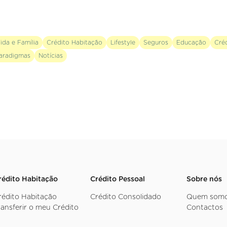
ida e Família
Crédito Habitação
Lifestyle
Seguros
Educação
Cré
aradigmas
Notícias
rédito Habitação
Crédito Pessoal
Sobre nós
rédito Habitação
Crédito Consolidado
Quem som
ransferir o meu Crédito
Contactos