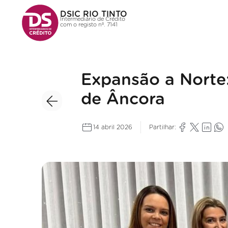
DSIC RIO TINTO
Intermediário de Crédito
com o registo nº. 7141
Expansão a Norte:
de Âncora
14 abril 2026
Partilhar: