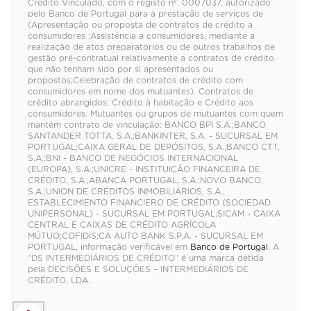
Crédito Vinculado, com o registo nº. 0007037, autorizado
pelo Banco de Portugal para a prestação de serviços de
(Apresentação ou proposta de contratos de crédito a
consumidores ;Assistência a consumidores, mediante a
realização de atos preparatórios ou de outros trabalhos de
gestão pré-contratual relativamente a contratos de crédito
que não tenham sido por si apresentados ou
propostos;Celebração de contratos de crédito com
consumidores em nome dos mutuantes). Contratos de
crédito abrangidos: Crédito à habitação e Crédito aos
consumidores. Mutuantes ou grupos de mutuantes com quem
mantém contrato de vinculação: BANCO BPI S.A.;BANCO
SANTANDER TOTTA, S.A.;BANKINTER, S.A. - SUCURSAL EM
PORTUGAL;CAIXA GERAL DE DEPÓSITOS, S.A.;BANCO CTT,
S.A.;BNI - BANCO DE NEGÓCIOS INTERNACIONAL
(EUROPA), S.A.;UNICRE - INSTITUIÇÃO FINANCEIRA DE
CRÉDITO, S.A.;ABANCA PORTUGAL, S.A.;NOVO BANCO,
S.A.;UNION DE CRÉDITOS INMOBILIÁRIOS, S.A.,
ESTABLECIMIENTO FINANCIERO DE CRÉDITO (SOCIEDAD
UNIPERSONAL) - SUCURSAL EM PORTUGAL;SICAM - CAIXA
CENTRAL E CAIXAS DE CRÉDITO AGRÍCOLA
MÚTUO;COFIDIS;CA AUTO BANK S.P.A. - SUCURSAL EM
PORTUGAL, informação verificável em
Banco de Portugal
. A
“DS INTERMEDIÁRIOS DE CRÉDITO” é uma marca detida
pela DECISÕES E SOLUÇÕES – INTERMEDIÁRIOS DE
CRÉDITO, LDA.