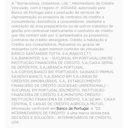
A “Teoriacuriosa, Unipessoal, Lda.”, Intermediário de Crédito
Vinculado, com o registo nº. 0004412, autorizado pelo
Banco de Portugal para a prestação de serviços de
(Apresentação ou proposta de contratos de crédito a
consumidores ;Assistência a consumidores, mediante a
realização de atos preparatórios ou de outros trabalhos de
gestão pré-contratual relativamente a contratos de crédito
que não tenham sido por si apresentados ou propostos).
Contratos de crédito abrangidos: Crédito à habitação e
Crédito aos consumidores. Mutuantes ou grupos de
mutuantes com quem mantém contrato de vinculação:
BANCO SANTANDER TOTTA, S.A.;BANCO CTT,
S.A.;BANKINTER, S.A. - SUCURSAL EM PORTUGAL;UNICRE -
INSTITUIÇÃO FINANCEIRA DE CRÉDITO, S.A.;CAIXA GERAL
DE DEPÓSITOS, S.A.;ABANCA PORTUGAL,
S.A.;COFIDIS;BANCO BIC PORTUGUÊS, SA;BANCO PRIMUS,
SA;NOVO BANCO, S.A.;BANCO BPI S.A.;UNION DE
CRÉDITOS INMOBILIÁRIOS, S.A., ESTABLECIMIENTO
FINANCIERO DE CRÉDITO (SOCIEDAD UNIPERSONAL) -
SUCURSAL EM PORTUGAL;321CRÉDITO, INSTITUIÇÃO
FINANCEIRA DE CRÉDITO S.A.;MONTEPIO CRÉDITO -
INSTITUIÇÃO FINANCEIRA DE CRÉDITO, S.A.;SICAM - CAIXA
CENTRAL E CAIXAS DE CRÉDITO AGRÍCOLA MÚTUO,
informação verificável em
Banco de Portugal
. A “DS
INTERMEDIÁRIOS DE CRÉDITO” é uma marca detida pela
DECISÕES E SOLUÇÕES – INTERMEDIÁRIOS DE CRÉDITO,
LDA.