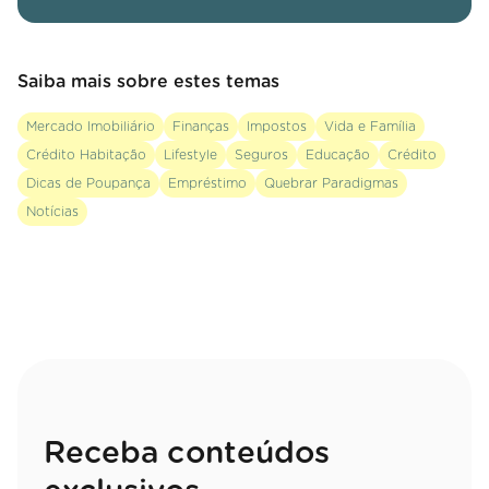
Saiba mais sobre estes temas
Mercado Imobiliário
Finanças
Impostos
Vida e Família
Crédito Habitação
Lifestyle
Seguros
Educação
Crédito
Dicas de Poupança
Empréstimo
Quebrar Paradigmas
Notícias
Receba conteúdos