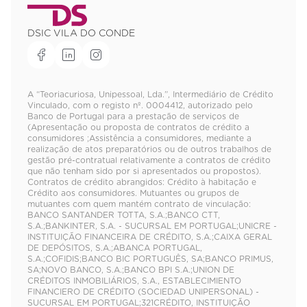
DSIC VILA DO CONDE
A “Teoriacuriosa, Unipessoal, Lda.”, Intermediário de Crédito
Vinculado, com o registo nº. 0004412, autorizado pelo
Banco de Portugal para a prestação de serviços de
(Apresentação ou proposta de contratos de crédito a
consumidores ;Assistência a consumidores, mediante a
realização de atos preparatórios ou de outros trabalhos de
gestão pré-contratual relativamente a contratos de crédito
que não tenham sido por si apresentados ou propostos).
Contratos de crédito abrangidos: Crédito à habitação e
Crédito aos consumidores. Mutuantes ou grupos de
mutuantes com quem mantém contrato de vinculação:
BANCO SANTANDER TOTTA, S.A.;BANCO CTT,
S.A.;BANKINTER, S.A. - SUCURSAL EM PORTUGAL;UNICRE -
INSTITUIÇÃO FINANCEIRA DE CRÉDITO, S.A.;CAIXA GERAL
DE DEPÓSITOS, S.A.;ABANCA PORTUGAL,
S.A.;COFIDIS;BANCO BIC PORTUGUÊS, SA;BANCO PRIMUS,
SA;NOVO BANCO, S.A.;BANCO BPI S.A.;UNION DE
CRÉDITOS INMOBILIÁRIOS, S.A., ESTABLECIMIENTO
FINANCIERO DE CRÉDITO (SOCIEDAD UNIPERSONAL) -
SUCURSAL EM PORTUGAL;321CRÉDITO, INSTITUIÇÃO