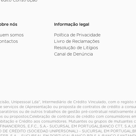
rédito Construção
obre nós
Informação legal
uem somos
Política de Privacidade
ontactos
Livro de Reclamações
Resolução de Litígios
Canal de Denúncia
ecisão, Unipessoal Lda”, Intermediário de Crédito Vinculado, com o registo
e serviços de (Apresentação ou proposta de contratos de crédito a consum
paratórios ou de outros trabalhos de gestão pré-contratual relativamente 
s ou propostos;Celebração de contratos de crédito com consumidores em
abitação e Crédito aos consumidores. Mutuantes ou grupos de mutuante
FINANCIEROS, E.F.C., S.A.- SUCURSAL EM PORTUGAL;BANCO CTT, S.A.;U
O DE CRÉDITO (SOCIEDAD UNIPERSONAL) - SUCURSAL EM PORTUGAL;BN