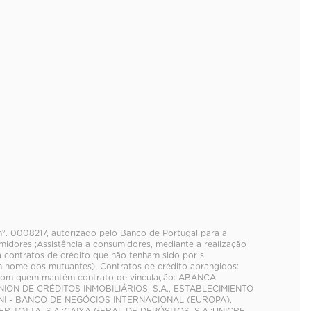
 nº. 0008217, autorizado pelo Banco de Portugal para a
idores ;Assistência a consumidores, mediante a realização
a contratos de crédito que não tenham sido por si
 nome dos mutuantes). Contratos de crédito abrangidos:
s com quem mantém contrato de vinculação: ABANCA
NION DE CRÉDITOS INMOBILIÁRIOS, S.A., ESTABLECIMIENTO
I - BANCO DE NEGÓCIOS INTERNACIONAL (EUROPA),