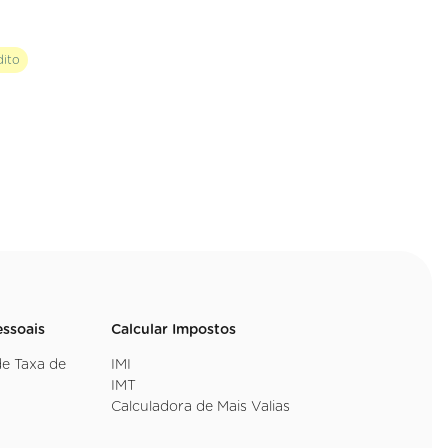
dito
essoais
Calcular Impostos
de Taxa de
IMI
IMT
Calculadora de Mais Valias