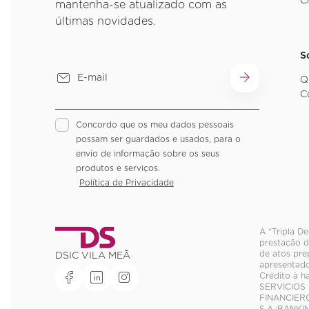
C
mantenha-se atualizado com as
últimas novidades.
S
Q
C
Concordo que os meu dados pessoais
possam ser guardados e usados, para o
envio de informação sobre os seus
produtos e serviços.
Política de Privacidade
A “Tripla D
prestação d
de atos pre
DSIC VILA MEÃ
apresentado
Crédito à h
SERVICIOS 
FINANCIER