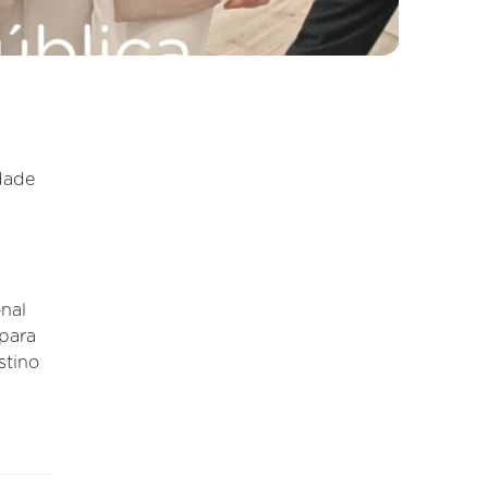
dade
nal
 para
stino