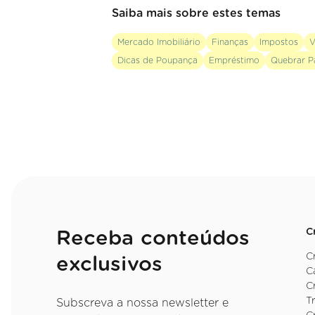
Saiba mais sobre estes temas
Mercado Imobiliário
Finanças
Impostos
V
Dicas de Poupança
Empréstimo
Quebrar P
C
Receba conteúdos
C
exclusivos
C
C
T
Subscreva a nossa newsletter e