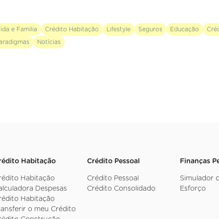
ida e Família
Crédito Habitação
Lifestyle
Seguros
Educação
Cré
aradigmas
Notícias
rédito Habitação
Crédito Pessoal
Finanças P
rédito Habitação
Crédito Pessoal
Simulador 
alculadora Despesas
Crédito Consolidado
Esforço
rédito Habitação
ransferir o meu Crédito