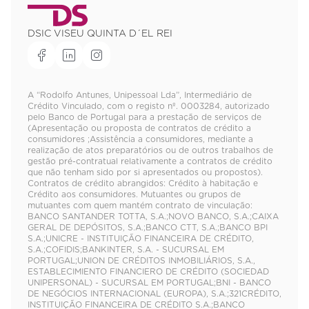
DSIC VISEU QUINTA D´EL REI
A “Rodolfo Antunes, Unipessoal Lda”, Intermediário de
Crédito Vinculado, com o registo nº. 0003284, autorizado
pelo Banco de Portugal para a prestação de serviços de
(Apresentação ou proposta de contratos de crédito a
consumidores ;Assistência a consumidores, mediante a
realização de atos preparatórios ou de outros trabalhos de
gestão pré-contratual relativamente a contratos de crédito
que não tenham sido por si apresentados ou propostos).
Contratos de crédito abrangidos: Crédito à habitação e
Crédito aos consumidores. Mutuantes ou grupos de
mutuantes com quem mantém contrato de vinculação:
BANCO SANTANDER TOTTA, S.A.;NOVO BANCO, S.A.;CAIXA
GERAL DE DEPÓSITOS, S.A.;BANCO CTT, S.A.;BANCO BPI
S.A.;UNICRE - INSTITUIÇÃO FINANCEIRA DE CRÉDITO,
S.A.;COFIDIS;BANKINTER, S.A. - SUCURSAL EM
PORTUGAL;UNION DE CRÉDITOS INMOBILIÁRIOS, S.A.,
ESTABLECIMIENTO FINANCIERO DE CRÉDITO (SOCIEDAD
UNIPERSONAL) - SUCURSAL EM PORTUGAL;BNI - BANCO
DE NEGÓCIOS INTERNACIONAL (EUROPA), S.A.;321CRÉDITO,
INSTITUIÇÃO FINANCEIRA DE CRÉDITO S.A.;BANCO