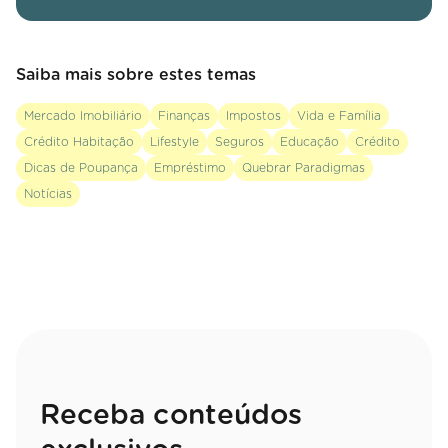
Saiba mais sobre estes temas
Mercado Imobiliário
Finanças
Impostos
Vida e Família
Crédito Habitação
Lifestyle
Seguros
Educação
Crédito
Dicas de Poupança
Empréstimo
Quebrar Paradigmas
Notícias
Receba conteúdos