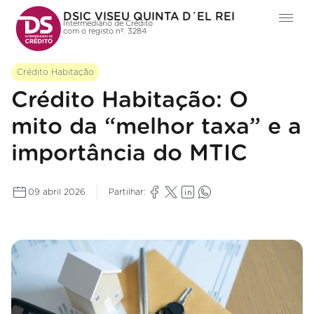
DSIC VISEU QUINTA D´EL REI
Intermediário de Crédito
com o registo nº. 3284
Crédito Habitação
Crédito Habitação: O
mito da “melhor taxa” e a
importância do MTIC
09 abril 2026
Partilhar: