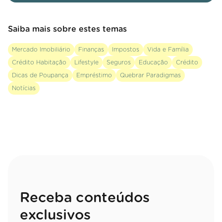
Saiba mais sobre estes temas
Mercado Imobiliário
Finanças
Impostos
Vida e Família
Crédito Habitação
Lifestyle
Seguros
Educação
Crédito
Dicas de Poupança
Empréstimo
Quebrar Paradigmas
Notícias
Receba conteúdos
exclusivos