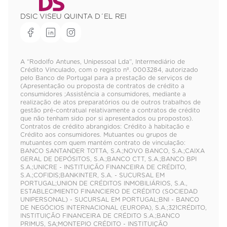
DSIC VISEU QUINTA D´EL REI
A “Rodolfo Antunes, Unipessoal Lda”, Intermediário de
Crédito Vinculado, com o registo nº. 0003284, autorizado
pelo Banco de Portugal para a prestação de serviços de
(Apresentação ou proposta de contratos de crédito a
consumidores ;Assistência a consumidores, mediante a
realização de atos preparatórios ou de outros trabalhos de
gestão pré-contratual relativamente a contratos de crédito
que não tenham sido por si apresentados ou propostos).
Contratos de crédito abrangidos: Crédito à habitação e
Crédito aos consumidores. Mutuantes ou grupos de
mutuantes com quem mantém contrato de vinculação:
BANCO SANTANDER TOTTA, S.A.;NOVO BANCO, S.A.;CAIXA
GERAL DE DEPÓSITOS, S.A.;BANCO CTT, S.A.;BANCO BPI
S.A.;UNICRE - INSTITUIÇÃO FINANCEIRA DE CRÉDITO,
S.A.;COFIDIS;BANKINTER, S.A. - SUCURSAL EM
PORTUGAL;UNION DE CRÉDITOS INMOBILIÁRIOS, S.A.,
ESTABLECIMIENTO FINANCIERO DE CRÉDITO (SOCIEDAD
UNIPERSONAL) - SUCURSAL EM PORTUGAL;BNI - BANCO
DE NEGÓCIOS INTERNACIONAL (EUROPA), S.A.;321CRÉDITO,
INSTITUIÇÃO FINANCEIRA DE CRÉDITO S.A.;BANCO
PRIMUS, SA;MONTEPIO CRÉDITO - INSTITUIÇÃO