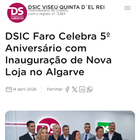
DSIC VISEU QUINTA D´EL REI
Intermediário de Crédito
com o registo nº. 3284
DSIC Faro Celebra 5º
Aniversário com
Inauguração de Nova
Loja no Algarve
14 abril 2026
Partilhar: