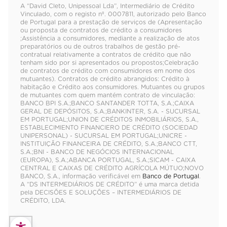
A “David Cleto, Unipessoal Lda”, Intermediário de Crédito
Vinculado, com o registo nº. 0007811, autorizado pelo Banco
de Portugal para a prestação de serviços de (Apresentação
ou proposta de contratos de crédito a consumidores
;Assistência a consumidores, mediante a realização de atos
preparatórios ou de outros trabalhos de gestão pré-
contratual relativamente a contratos de crédito que não
tenham sido por si apresentados ou propostos;Celebração
de contratos de crédito com consumidores em nome dos
mutuantes). Contratos de crédito abrangidos: Crédito à
habitação e Crédito aos consumidores. Mutuantes ou grupos
de mutuantes com quem mantém contrato de vinculação:
BANCO BPI S.A.;BANCO SANTANDER TOTTA, S.A.;CAIXA
GERAL DE DEPÓSITOS, S.A.;BANKINTER, S.A. - SUCURSAL
EM PORTUGAL;UNION DE CRÉDITOS INMOBILIÁRIOS, S.A.,
ESTABLECIMIENTO FINANCIERO DE CRÉDITO (SOCIEDAD
UNIPERSONAL) - SUCURSAL EM PORTUGAL;UNICRE -
INSTITUIÇÃO FINANCEIRA DE CRÉDITO, S.A.;BANCO CTT,
S.A.;BNI - BANCO DE NEGÓCIOS INTERNACIONAL
(EUROPA), S.A.;ABANCA PORTUGAL, S.A.;SICAM - CAIXA
CENTRAL E CAIXAS DE CRÉDITO AGRÍCOLA MÚTUO;NOVO
BANCO, S.A., informação verificável em
Banco de Portugal
.
A “DS INTERMEDIÁRIOS DE CRÉDITO” é uma marca detida
pela DECISÕES E SOLUÇÕES – INTERMEDIÁRIOS DE
CRÉDITO, LDA.