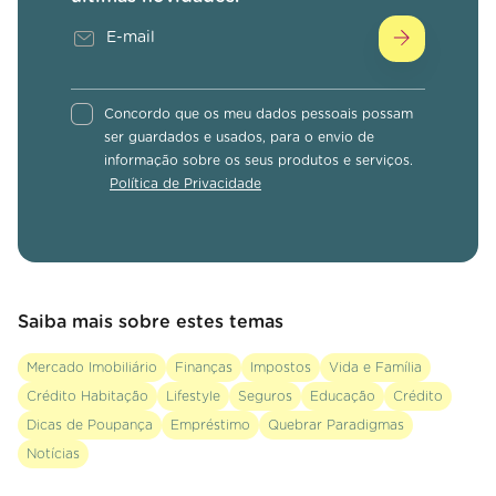
Concordo que os meu dados pessoais possam
ser guardados e usados, para o envio de
informação sobre os seus produtos e serviços.
Política de Privacidade
Saiba mais sobre estes temas
Mercado Imobiliário
Finanças
Impostos
Vida e Família
Crédito Habitação
Lifestyle
Seguros
Educação
Crédito
Dicas de Poupança
Empréstimo
Quebrar Paradigmas
Notícias