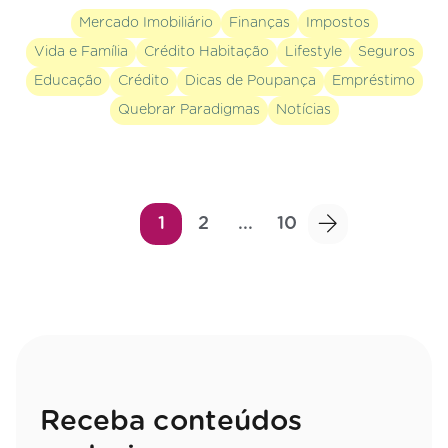
Mercado Imobiliário
Finanças
Impostos
Vida e Família
Crédito Habitação
Lifestyle
Seguros
Educação
Crédito
Dicas de Poupança
Empréstimo
Quebrar Paradigmas
Notícias
1
2
...
10
Receba conteúdos