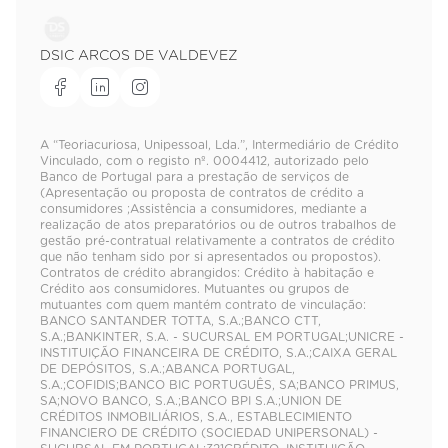
DSIC ARCOS DE VALDEVEZ
A “Teoriacuriosa, Unipessoal, Lda.”, Intermediário de Crédito
Vinculado, com o registo nº. 0004412, autorizado pelo
Banco de Portugal para a prestação de serviços de
(Apresentação ou proposta de contratos de crédito a
consumidores ;Assistência a consumidores, mediante a
realização de atos preparatórios ou de outros trabalhos de
gestão pré-contratual relativamente a contratos de crédito
que não tenham sido por si apresentados ou propostos).
Contratos de crédito abrangidos: Crédito à habitação e
Crédito aos consumidores. Mutuantes ou grupos de
mutuantes com quem mantém contrato de vinculação:
BANCO SANTANDER TOTTA, S.A.;BANCO CTT,
S.A.;BANKINTER, S.A. - SUCURSAL EM PORTUGAL;UNICRE -
INSTITUIÇÃO FINANCEIRA DE CRÉDITO, S.A.;CAIXA GERAL
DE DEPÓSITOS, S.A.;ABANCA PORTUGAL,
S.A.;COFIDIS;BANCO BIC PORTUGUÊS, SA;BANCO PRIMUS,
SA;NOVO BANCO, S.A.;BANCO BPI S.A.;UNION DE
CRÉDITOS INMOBILIÁRIOS, S.A., ESTABLECIMIENTO
FINANCIERO DE CRÉDITO (SOCIEDAD UNIPERSONAL) -